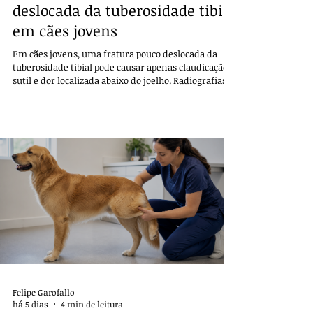
deslocada da tuberosidade tibial
em cães jovens
Em cães jovens, uma fratura pouco deslocada da
tuberosidade tibial pode causar apenas claudicação
sutil e dor localizada abaixo do joelho. Radiografias
bilaterais e controle rigoroso de atividade evitam
que a tração do quadríceps aumente o
deslocamento.
Felipe Garofallo
há 5 dias
4 min de leitura