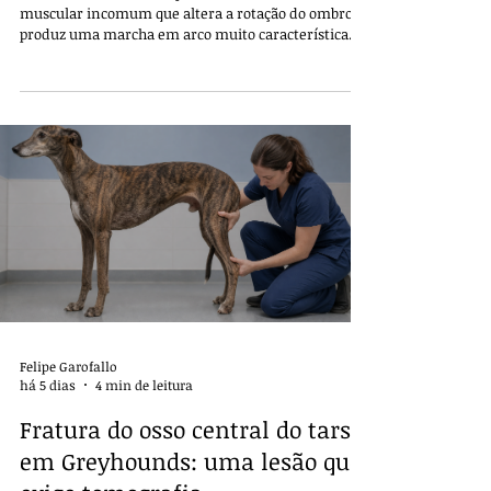
muscular incomum que altera a rotação do ombro e
produz uma marcha em arco muito característica. O
diagnóstico precoce ajuda a diferenciar a doença de
problemas articulares, neurológicos e tendíneos e
orienta o tratamento mais seguro.
Felipe Garofallo
há 5 dias
4 min de leitura
Fratura do osso central do tarso
em Greyhounds: uma lesão que