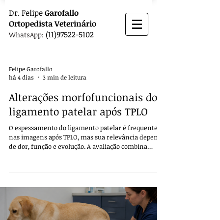
Dr.
Felipe
Garofallo
Ortopedista
Veterinário
(11)97522-5102
WhatsApp:
Felipe Garofallo
há 4 dias
3 min de leitura
Alterações morfofuncionais do
ligamento patelar após TPLO
O espessamento do ligamento patelar é frequente
nas imagens após TPLO, mas sua relevância depende
de dor, função e evolução. A avaliação combina
exame, radiografia e ultrassom.