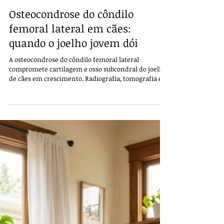
Osteocondrose do côndilo
femoral lateral em cães:
quando o joelho jovem dói
A osteocondrose do côndilo femoral lateral
compromete cartilagem e osso subcondral do joelho
de cães em crescimento. Radiografia, tomografia e
artroscopia definem estabilidade e tamanho da
lesão para escolher entre manejo conservador,
desbridamento e reconstrução osteocondral.