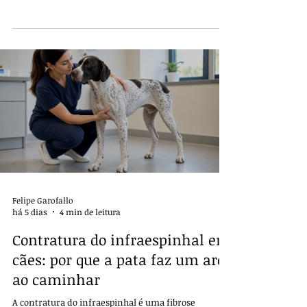
estabilidade orientam entre redução fechada,
estabilização cirúrgica e artrodese.
Felipe Garofallo
há 5 dias
4 min de leitura
Contratura do infraespinhal em
cães: por que a pata faz um arco
ao caminhar
A contratura do infraespinhal é uma fibrose