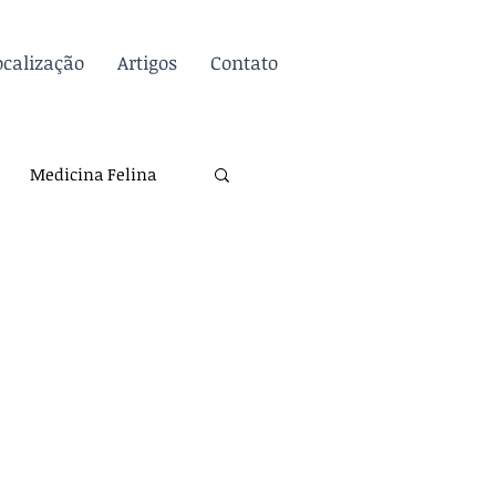
ocalização
Artigos
Contato
Inscreva-se / Entre
Medicina Felina
atologia
Dicas
Biossegurança