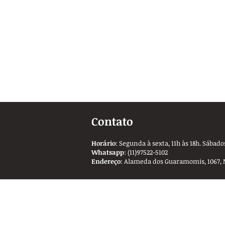
Contato
Horário
: Segunda à sexta, 11h às 18h. Sábados
Whatsapp
: (11)97522-5102
Endereço
: Alameda dos Guaramomis, 1067, 