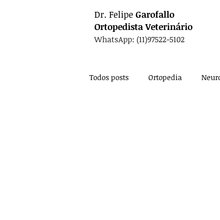
Dr.
Felipe
Garofallo
Ortopedista
Veterinário
WhatsApp: (11)97522-5102
Todos posts
Ortopedia
Neuro
Oncologia
Fisioterapia
Nutrição
Exames
Card
Anestesia
Técnica Cirúrgic