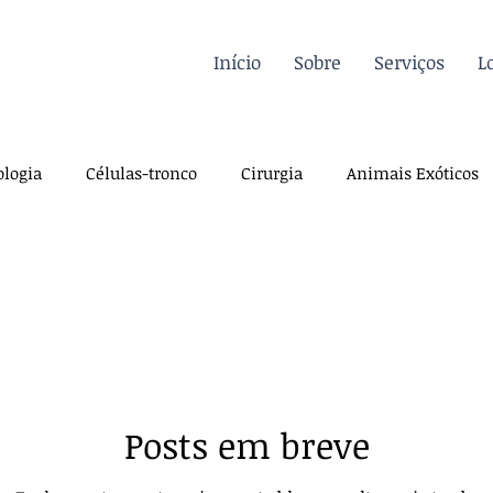
Início
Sobre
Serviços
L
logia
Células-tronco
Cirurgia
Animais Exóticos
Endocrinologia
Infectologia
Dermatologia
Traum
iologia
Sutura
Pós-operatório
Pré-operatório
Posts em breve
a
Farmacologia
Casos Clínicos
Para veterinários