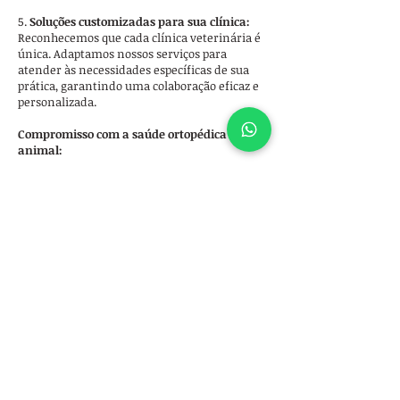
5.
Soluções customizadas para sua clínica:
Reconhecemos que cada clínica veterinária é
única. Adaptamos nossos serviços para
atender às necessidades específicas de sua
prática, garantindo uma colaboração eficaz e
personalizada.
Compromisso com a saúde ortopédica
animal:
Na busca pela excelência em ortopedia
veterinária, estamos comprometidos em
oferecer soluções abrangentes que
beneficiem tanto os profissionais quanto os
animais. Ao escolher nossa rede de serviços
ortopédicos volante, você está investindo em
cuidados de qualidade, praticidade e uma
parceria duradoura.
Simplifique seus serviços ortopédicos,
aprimore a qualidade de atendimento e
fortaleça a reputação da sua clínica. Entre
em contato conosco para discutir como
podemos colaborar para proporcionar os