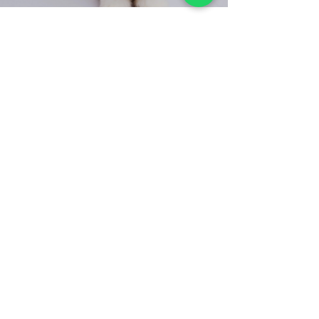
Felipe Garofallo
28 de mar. de 2024
3 min de leitura
Aprenda a lidar com a
ansiedade do seu cão ou gato
antes da cirurgia
Além disso, assim como os humanos, os animais de
estimação também podem experimentar uma
variedade de emoções antes de passarem por um...