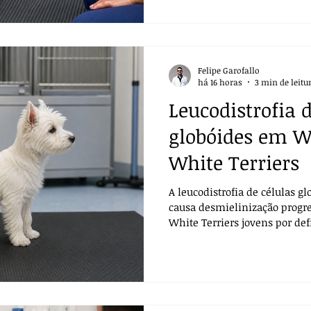
Felipe Garofallo
há 16 horas
3 min de leitu
Leucodistrofia d
globóides em W
White Terriers
A leucodistrofia de células g
causa desmielinização progr
White Terriers jovens por de