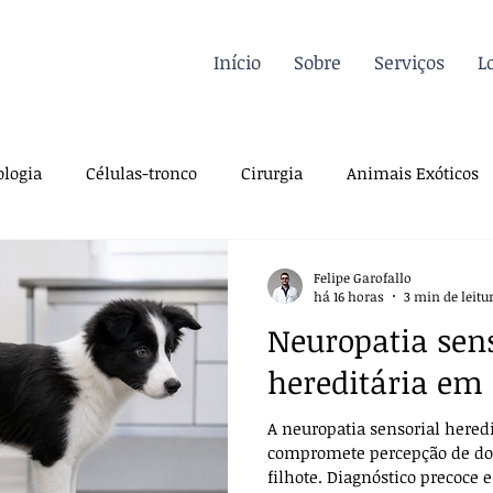
Início
Sobre
Serviços
L
logia
Células-tronco
Cirurgia
Animais Exóticos
Endocrinologia
Infectologia
Dermatologia
Traum
Felipe Garofallo
há 16 horas
3 min de leitu
Neuropatia sens
iologia
Sutura
Pós-operatório
Pré-operatório
hereditária em 
A neuropatia sensorial heredi
a
Farmacologia
Casos Clínicos
Para veterinários
compromete percepção de dor
filhote. Diagnóstico precoce 