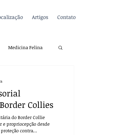
ocalização
Artigos
Contato
Inscreva-se / Entre
Medicina Felina
atologia
Dicas
ra
orial
Biossegurança
Border Collies
tária do Border Collie
 e propriocepção desde
e proteção contra