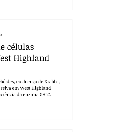
ra
e células
est Highland
lobóides, ou doença de Krabbe,
essiva em West Highland
ficiência da enzima GALC.