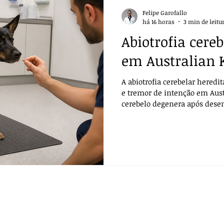
Felipe Garofallo
há 16 horas
3 min de leitu
Abiotrofia cereb
em Australian 
A abiotrofia cerebelar heredi
e tremor de intenção em Aust
cerebelo degenera após dese
normal.