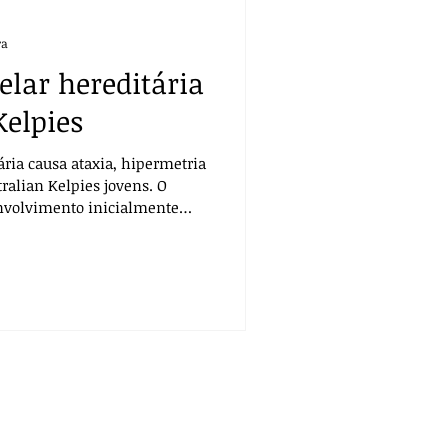
ra
elar hereditária
Kelpies
tária causa ataxia, hipermetria
ralian Kelpies jovens. O
nvolvimento inicialmente