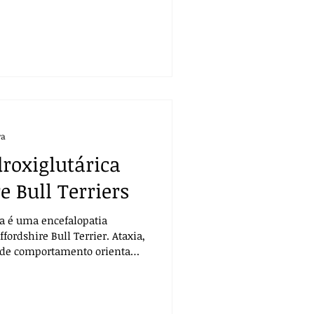
.
ra
droxiglutárica
e Bull Terriers
ca é uma encefalopatia
fordshire Bull Terrier. Ataxia,
s de comportamento orientam