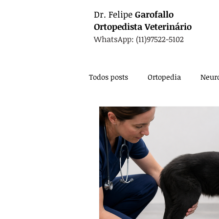
Dr.
Felipe
Garofallo
Ortopedista
Veterinário
WhatsApp: (11)97522-5102
Todos posts
Ortopedia
Neuro
Oncologia
Fisioterapia
Nutrição
Exames
Card
Anestesia
Técnica Cirúrgic