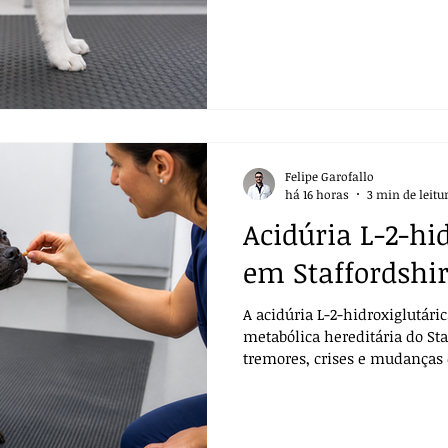
automutilação são essenciais
Felipe Garofallo
há 16 horas
3 min de leitu
Acidúria L-2-hi
em Staffordshir
A acidúria L-2-hidroxiglutári
metabólica hereditária do Staf
tremores, crises e mudança
a investigação.