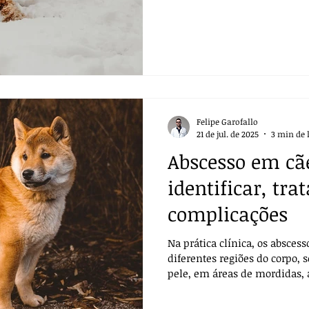
tornando o quadro clínico ma
fatal se não tratado a tempo.
Felipe Garofallo
21 de jul. de 2025
3 min de 
Abscesso em cã
identificar, trat
complicações
Na prática clínica, os absce
diferentes regiões do corpo, 
pele, em áreas de mordidas, 
aplicadas, ou até mesmo ao r
como farpas ou espinhos que