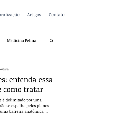
ocalização
Artigos
Contato
Inscreva-se / Entre
Medicina Felina
atologia
Dicas
leitura
s: entenda essa
Biossegurança
e como tratar
ue é delimitado por uma
mão se espalha pelos planos
uma barreira anatômica,