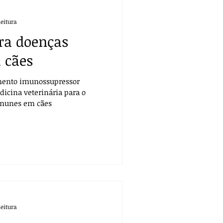
leitura
ara doenças
 cães
mento imunossupressor
icina veterinária para o
imunes em cães
leitura