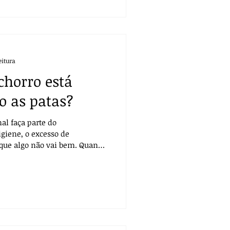
eitura
chorro está
 as patas?
l faça parte do
giene, o excesso de
 que algo não vai bem. Quando
e, obsessivo ou causa feridas
r a causa e buscar ajuda