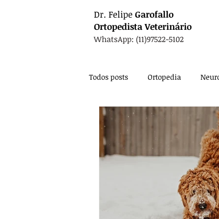
Dr.
Felipe
Garofallo
Ortopedista
Veterinário
WhatsApp: (11)97522-5102
Todos posts
Ortopedia
Neuro
Oncologia
Fisioterapia
Nutrição
Exames
Card
Anestesia
Técnica Cirúrgic