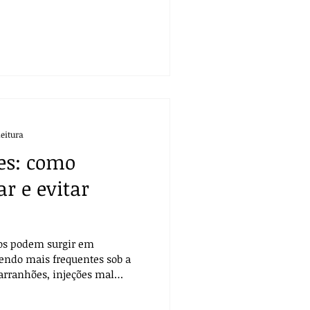
is agressivo e potencialmente
leitura
es: como
ar e evitar
ssos podem surgir em
sendo mais frequentes sob a
arranhões, injeções mal
edor de corpos estranhos,
 penetraram a pele e não