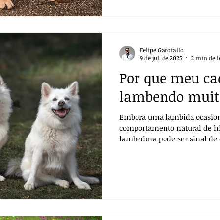
foram eliminados.
Felipe Garofallo
9 de jul. de 2025
2 min de l
Por que meu ca
lambendo muito
Embora uma lambida ocasiona
comportamento natural de hi
lambedura pode ser sinal de
esse hábito se torna frequent
na pele, é essencial investiga
veterinária.