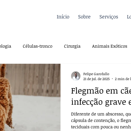
Início
Sobre
Serviços
L
logia
Células-tronco
Cirurgia
Animais Exóticos
Endocrinologia
Infectologia
Dermatologia
Traum
Felipe Garofallo
21 de jul. de 2025
2 min de 
Flegmão em cãe
iologia
Sutura
Pós-operatório
Pré-operatório
infecção grave 
Diferente de um abscesso, q
a
Farmacologia
Casos Clínicos
Para veterinários
cápsula de contenção, o fleg
teciduais com pouca ou nenh