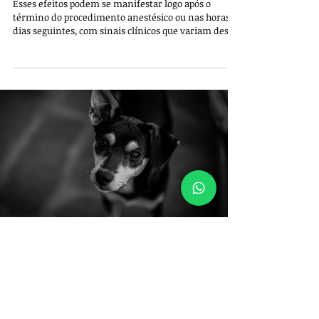
Esses efeitos podem se manifestar logo após o
término do procedimento anestésico ou nas horas e
dias seguintes, com sinais clínicos que variam desde
desorientação e ataxia até déficits neurológicos mais
severos, como paralisias, convulsões ou perda de
propriocepção.
Felipe Garofallo
12 de abr. de 2024
3 min de leitura
Anestesia para cães e gatos:
Como funciona?