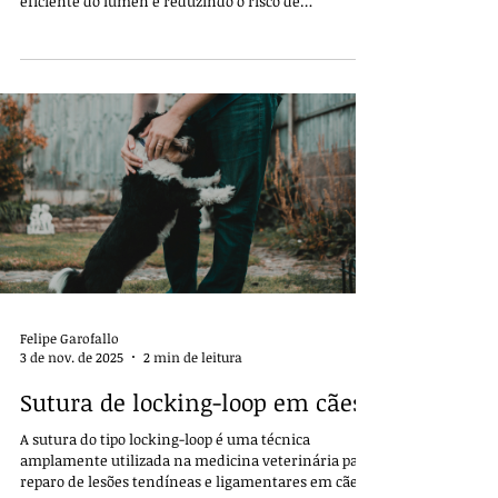
eficiente do lúmen e reduzindo o risco de
extravasamento de conteúdo, o que é essencial para
prevenir complicações graves como peritonite
séptica. Trata-se de uma sutura seromuscular, ou
seja, não penetra o lúmen do órgão, preservando a
integridade da mucosa e minimizando a
contaminação.
Felipe Garofallo
3 de nov. de 2025
2 min de leitura
Sutura de locking-loop em cães
A sutura do tipo locking-loop é uma técnica
amplamente utilizada na medicina veterinária para
reparo de lesões tendíneas e ligamentares em cães,