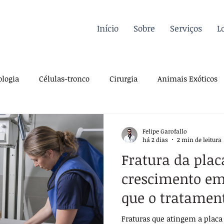
Início
Sobre
Serviços
L
logia
Células-tronco
Cirurgia
Animais Exóticos
Endocrinologia
Infectologia
Dermatologia
Traum
Felipe Garofallo
há 2 dias
2 min de leitura
Fratura da plac
iologia
Sutura
Pós-operatório
Pré-operatório
crescimento em 
que o tratamen
a
Farmacologia
Casos Clínicos
Para veterinários
esperar?
Fraturas que atingem a placa