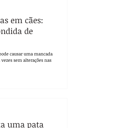
oas em cães:
ndida de
s pode causar uma mancada
s vezes sem alterações nas
ta uma pata