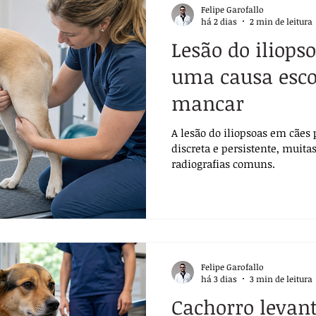
Felipe Garofallo
há 2 dias
2 min de leitura
Lesão do iliops
uma causa esco
mancar
A lesão do iliopsoas em cãe
discreta e persistente, muita
radiografias comuns.
Felipe Garofallo
há 3 dias
3 min de leitura
Cachorro levan