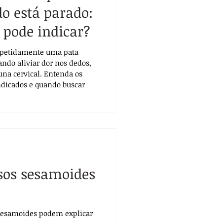
o está parado:
l pode indicar?
epetidamente uma pata
tando aliviar dor nos dedos,
una cervical. Entenda os
indicados e quando buscar
ssos sesamoides
 sesamoides podem explicar