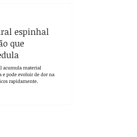
al espinhal
ão que
dula
l acumula material
a e pode evoluir de dor na
gicos rapidamente.