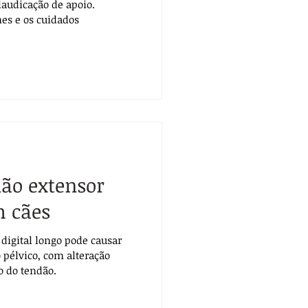
laudicação de apoio.
es e os cuidados
dão extensor
m cães
 digital longo pode causar
pélvico, com alteração
o do tendão.