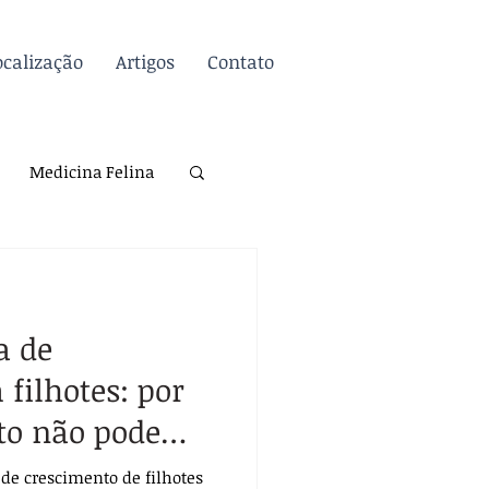
ocalização
Artigos
Contato
Inscreva-se / Entre
Medicina Felina
atologia
Dicas
a de
Biossegurança
filhotes: por
to não pode
 de crescimento de filhotes