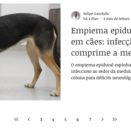
Felipe Garofallo
há 4 dias
2 min de leitura
Empiema epidur
em cães: infecç
comprime a me
O empiema epidural espinha
infeccioso ao redor da medul
coluna para déficits neuroló
3
4
5
6
7