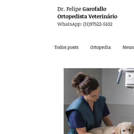
Dr.
Felipe
Garofallo
Ortopedista
Veterinário
WhatsApp: (11)97522-5102
Todos posts
Ortopedia
Neuro
Oncologia
Fisioterapia
Nutrição
Exames
Card
Anestesia
Técnica Cirúrgic