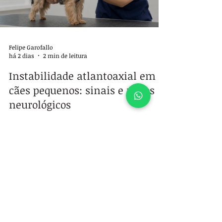
Felipe Garofallo
há 2 dias
2 min de leitura
Instabilidade atlantoaxial em
cães pequenos: sinais e riscos
neurológicos
A instabilidade atlantoaxial afeta as primeiras
vértebras do pescoço e pode causar dor, fraqueza e
até paralisia em cães pequenos.