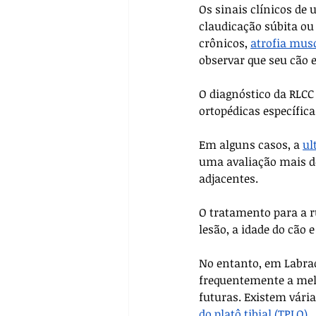
Os sinais clínicos de
claudicação súbita ou
crônicos, 
atrofia mus
observar que seu cão 
O diagnóstico da RLCC
ortopédicas específic
Em alguns casos, a 
ul
uma avaliação mais de
adjacentes.
O tratamento para a r
lesão, a idade do cão e
No entanto, em Labrado
frequentemente a melh
futuras. Existem vária
do platô tibial (TPLO)
. 