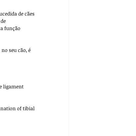
ucedida de cães 
 de 
 a função 
no seu cão, é 
e ligament 
ation of tibial 