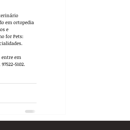
terinário 
do em ortopedia 
os e 
ho for Pets: 
cialidades. 
, entre em 
 97522-5102.