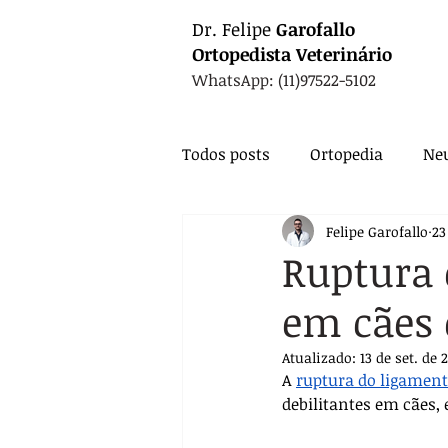
Dr.
Felipe
Garofallo
Ortopedista
Veterinário
WhatsApp: (11)97522-5102
Todos posts
Ortopedia
Neu
Felipe Garofallo
23
Animais Exóticos
Medicin
Ruptura 
em cães 
Endocrinologia
Infectolo
Atualizado:
13 de set. de 
A 
ruptura do ligament
Nutrição
Exames
Ca
debilitantes em cães,