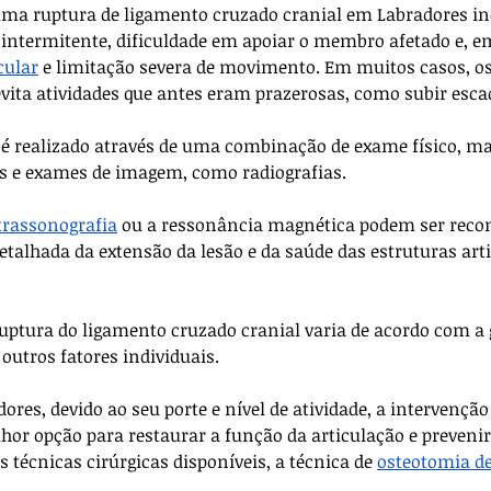
 uma ruptura de ligamento cruzado cranial em Labradores i
 intermitente, dificuldade em apoiar o membro afetado e, e
cular
 e limitação severa de movimento. Em muitos casos, o
evita atividades que antes eram prazerosas, como subir esca
 é realizado através de uma combinação de exame físico, m
as e exames de imagem, como radiografias. 
trassonografia
 ou a ressonância magnética podem ser rec
talhada da extensão da lesão e da saúde das estruturas arti
uptura do ligamento cruzado cranial varia de acordo com a 
 outros fatores individuais. 
res, devido ao seu porte e nível de atividade, a intervenção 
or opção para restaurar a função da articulação e preveni
s técnicas cirúrgicas disponíveis, a técnica de 
osteotomia d