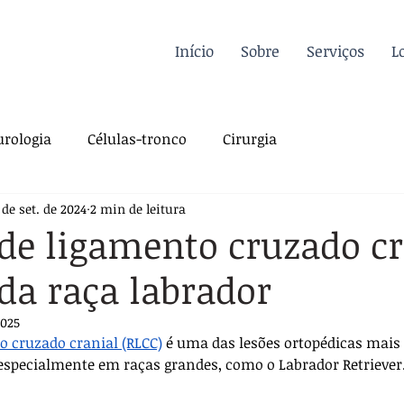
Início
Sobre
Serviços
L
rologia
Células-tronco
Cirurgia
 de set. de 2024
2 min de leitura
a Felina
Oncologia
Fisioterapia
de ligamento cruzado cr
da raça labrador
gia
Dermatologia
Traumatologia
Dicas
2025
o cruzado cranial (RLCC)
 é uma das lesões ortopédicas mais
rdiologia
Sutura
Pós-operatório
 especialmente em raças grandes, como o Labrador Retriever.