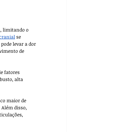
, limitando o 
cranial
 se 
pode levar a dor 
lvimento de 
e fatores 
usto, alta 
sco maior de 
 Além disso, 
iculações, 