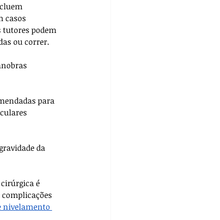
ncluem 
m casos 
s tutores podem 
das ou correr.
anobras 
omendadas para 
culares 
gravidade da 
cirúrgica é 
r complicações 
e nivelamento 