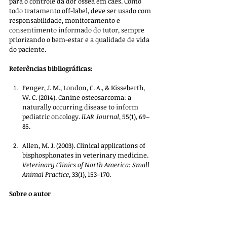
para o controle da dor óssea em cães. Como 
todo tratamento off-label, deve ser usado com 
responsabilidade, monitoramento e 
consentimento informado do tutor, sempre 
priorizando o bem-estar e a qualidade de vida 
do paciente.
Referências bibliográficas:
Fenger, J. M., London, C. A., & Kisseberth, 
W. C. (2014). Canine osteosarcoma: a 
naturally occurring disease to inform 
pediatric oncology. 
ILAR Journal
, 55(1), 69–
85.
Allen, M. J. (2003). Clinical applications of 
bisphosphonates in veterinary medicine. 
Veterinary Clinics of North America: Small 
Animal Practice
, 33(1), 153–170.
Sobre o autor