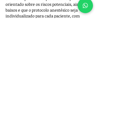
orientado sobre os riscos potenciais, ainda que 
baixos e que o protocolo anestésico seja 
individualizado para cada paciente, com 
monitoramento rigoroso de parâmetros vitais 
durante todo o procedimento.
A anestesia, quando bem conduzida, é uma 
ferramenta extremamente segura na 
medicina veterinária moderna. No entanto, 
como qualquer intervenção médica, exige 
preparo, atenção aos detalhes e 
acompanhamento pós-operatório cuidadoso 
para minimizar riscos e garantir o bem-estar 
do animal.
Referências bibliográficas
:
Hubbell, J. A. E., & Bednarski, R. M. (2015). 
Anesthesia and Analgesia for Veterinary 
Practitioners
. 
Wiley-Blackwell.Muir, W. W., Hubbell, J. A., 
Skarda, R. T., & Bednarski, R. M. (2000). 