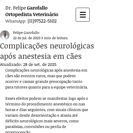
Dr.
Felipe
Garofallo
Ortopedista
Veterinário
(11)97522-5102
WhatsApp:
Felipe Garofallo
22 de jul. de 2025
3 min de leitura
Complicações neurológicas
após anestesia em cães
Atualizado:
28 de set. de 2025
Complicações neurológicas após anestesia em 
cães são eventos raros, mas que podem 
ocorrer e causar grande preocupação tanto 
para tutores quanto para a equipe veterinária. 
Esses efeitos podem se manifestar logo após o 
término do procedimento anestésico ou nas 
horas e dias seguintes, com sinais clínicos que 
variam desde desorientação e ataxia até 
déficits neurológicos mais severos, como 
paralisias, convulsões ou perda de 
propriocepção.