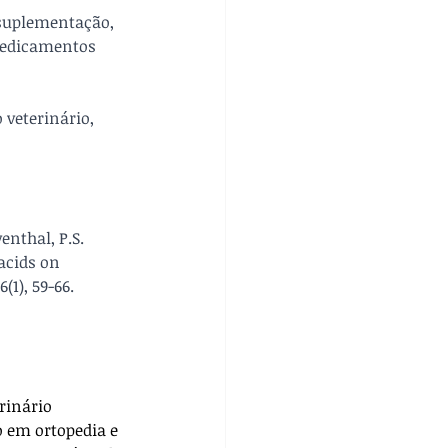
suplementação, 
medicamentos 
veterinário, 
enthal, P.S. 
acids on 
(1), 59-66.
rinário 
o em ortopedia e 