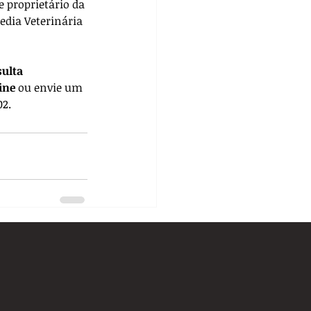
e proprietário da 
edia Veterinária 
ulta 
ine
 ou envie um 
02.