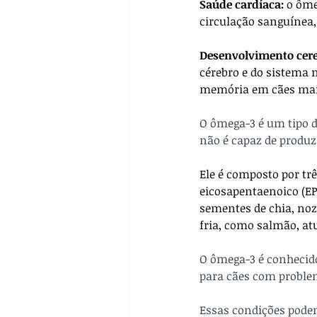
Saúde cardíaca:
 o ôme
circulação sanguínea, 
Desenvolvimento cereb
cérebro e do sistema 
memória em cães mai
O ômega-3 é um tipo d
não é capaz de produz
Ele é composto por trê
eicosapentaenoico (E
sementes de chia, noz
fria, como salmão, at
O ômega-3 é conhecido
para cães com problem
Essas condições podem 