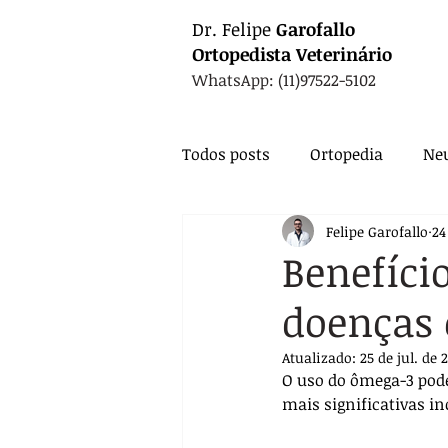
Dr.
Felipe
Garofallo
Ortopedista
Veterinário
WhatsApp: (11)97522-5102
Todos posts
Ortopedia
Neu
Felipe Garofallo
24
Animais Exóticos
Medicin
Benefíci
doenças 
Endocrinologia
Infectolo
Atualizado:
25 de jul. de 
O uso do ômega-3 pode
Nutrição
Exames
Ca
mais significativas i