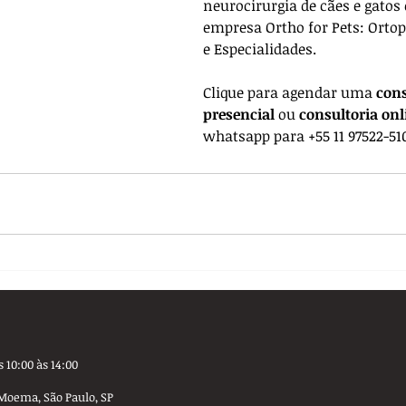
neurocirurgia de cães e gatos 
empresa 
Ortho for Pets: Ortop
e Especialidades. 
Clique para agendar uma 
cons
presencial
 ou 
consultoria onl
whatsapp para +55 11 97522-51
 10:00 às 14:00
Moema, São Paulo, SP