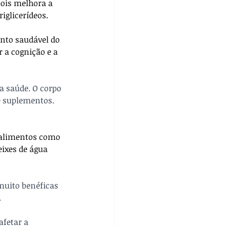
pois melhora a 
riglicerídeos.
nto saudável do 
 a cognição e a 
a saúde. O corpo 
de suplementos.
 
 alimentos como 
ixes de água 
muito benéficas 
.
afetar a 