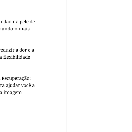
hidão na pele de 
rnando-o mais 
duzir a dor e a 
flexibilidade 
 Recuperação: 
ra ajudar você a 
 na imagem 