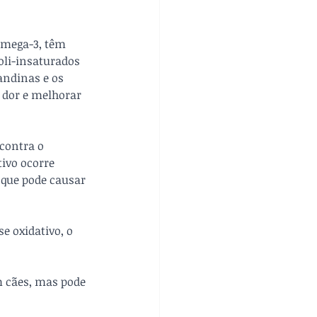
ômega-3, têm 
oli-insaturados 
andinas e os 
a dor e melhorar 
contra o 
tivo ocorre 
 que pode causar 
e oxidativo, o 
 cães, mas pode 