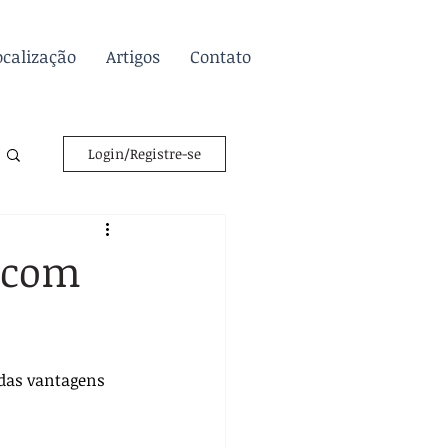
ocalização
Artigos
Contato
Login/Registre-se
s com
 das vantagens 