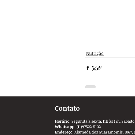
Nutrição
Contato
Horário
: Segunda à sexta, 11h às 18h. Sábados
Whatsapp
: (11)97522-5102
Endereço
: Alameda dos Guaramomis, 1067, 