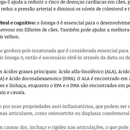
ga-3 ajuda a reduzir o risco de doenças cardíacas em cães, 
reduz a pressão arterial e diminui os níveis de colesterol e t
ral e cognitivo:
 o ômega-3 é essencial para o desenvolvime
nervoso em filhotes de cães. Também pode ajudar a melhorar
s velhos.
e gordura poli-insaturada que é considerada essencial para 
ir ômega-3, então é necessário obtê-lo através da dieta ou 
s ácidos graxos principais: ácido alfa-linolênico (ALA), ácido
PA) e ácido docosahexaenoico (DHA). O ALA é encontrado em
es e linhaça, enquanto o EPA e o DHA são encontrados em pe
um e cavala.
 por suas propriedades anti-inflamatórias, que podem ser 
as articulares, como osteoartrite ou displasia coxofemoral
causar dor, inchaço e rigidez nas articulações, o que pode 