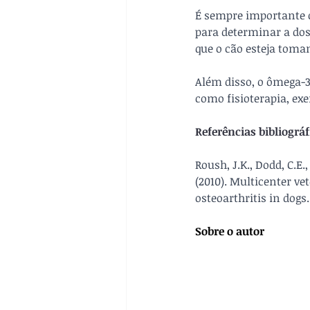
É sempre importante c
para determinar a do
que o cão esteja toma
Além disso, o ômega-3
como fisioterapia, ex
Referências bibliográf
Roush, J.K., Dodd, C.E.,
(2010). Multicenter ve
osteoarthritis in dogs
Sobre o autor