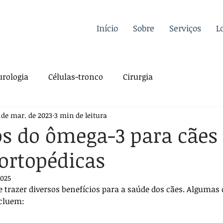
Início
Sobre
Serviços
L
rologia
Células-tronco
Cirurgia
 de mar. de 2023
3 min de leitura
a Felina
Oncologia
Fisioterapia
os do ômega-3 para cãe
ortopédicas
gia
Dermatologia
Traumatologia
Dicas
2025
 trazer diversos benefícios para a saúde dos cães. Algumas
rdiologia
Sutura
Pós-operatório
ncluem: