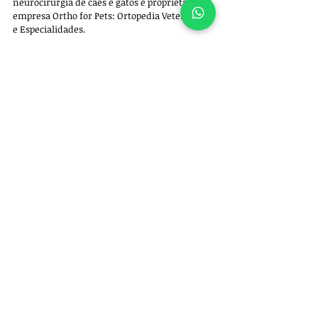
neurocirurgia de cães e gatos e proprietário da 
empresa 
Ortho for Pets: Ortopedia Veterinária 
e Especialidades. 
Para 
agendar uma consulta
, entre em 
contato pelo whatsapp +55 11 97522-5102.