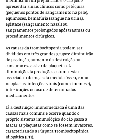
mecanismo fica prejudicado e o cão pode 
apresentar sinais clínicos como petéquias 
(pequenos pontos de sangramento na pele), 
equimoses, hematúria (sangue na urina), 
epistaxe (sangramento nasal) ou 
sangramentos prolongados após traumas ou 
procedimentos cirúrgicos.
As causas da trombocitopenia podem ser 
divididas em três grandes grupos: diminuição 
da produção, aumento da destruição ou 
consumo excessivo de plaquetas. A 
diminuição da produção costuma estar 
associada a doenças da medula óssea, como 
neoplasias, infecções virais (como cinomose), 
intoxicações ou uso de determinados 
medicamentos. 
Já a destruição imunomediada é uma das 
causas mais comuns e ocorre quando o 
próprio sistema imunológico do cão passa a 
atacar as plaquetas como se fossem invasores, 
caracterizando a Púrpura Trombocitopênica 
Idiopática (PTI). 