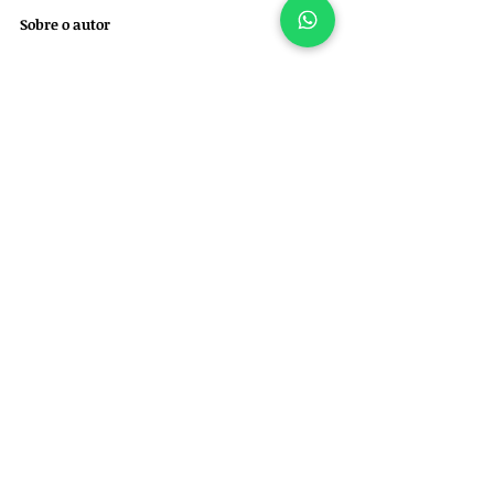
Sobre o autor
Felipe Garofallo é médico-veterinário 
(CRMV/SP 39.972) especializado em ortopedia e 
neurocirurgia de cães e gatos e proprietário da 
empresa 
Ortho for Pets: Ortopedia Veterinária 
e Especialidades. 
Clique para agendar uma 
consulta 
presencial
 ou 
consultoria online
 ou envie um 
whatsapp para +55 11 97522-5102.
Displasia coxofemoral