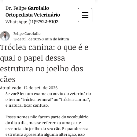
Dr.
Felipe
Garofallo
Ortopedista
Veterinário
(11)97522-5102
WhatsApp:
Felipe Garofallo
18 de jul. de 2025
3 min de leitura
Tróclea canina: o que é e
qual o papel dessa
estrutura no joelho dos
cães
Atualizado:
12 de set. de 2025
Se você leu um exame ou ouviu do veterinário 
o termo “tróclea femoral” ou “tróclea canina”, 
é natural ficar confuso. 
Esses nomes não fazem parte do vocabulário 
do dia a dia, mas se referem a uma parte 
essencial do joelho do seu cão. E quando essa 
estrutura apresenta alguma alteração, isso 