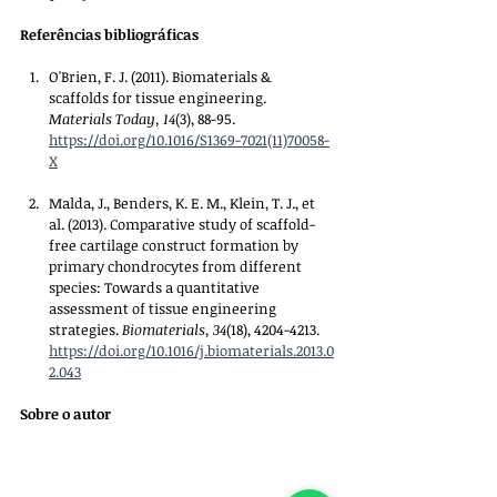
Referências bibliográficas
O'Brien, F. J. (2011). Biomaterials & 
scaffolds for tissue engineering. 
Materials Today, 14
(3), 88-95. 
https://doi.org/10.1016/S1369-7021(11)70058-
X
Malda, J., Benders, K. E. M., Klein, T. J., et 
al. (2013). Comparative study of scaffold-
free cartilage construct formation by 
primary chondrocytes from different 
species: Towards a quantitative 
assessment of tissue engineering 
strategies. 
Biomaterials, 34
(18), 4204-4213. 
https://doi.org/10.1016/j.biomaterials.2013.0
2.043
Sobre o autor