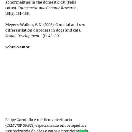
abnormalities in the domestic cat (Felis 
catus). 
Cytogenetic and Genome Research
, 
151(2), 151–158.
Meyers-Wallen, V. N. (2006). Gonadal and sex 
differentiation disorders in dogs and cats. 
Sexual Development
, 1(1), 46–60.
Sobre o autor
Felipe Garofallo é médico-veterinário 
(CRMV/SP 39.972) especializado em ortopedia e 
neurocirurgia de cães e gatos e proprietário da 