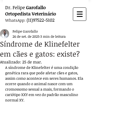
Dr.
Felipe
Garofallo
Ortopedista
Veterinário
(11)97522-5102
WhatsApp:
Felipe Garofallo
26 de set. de 2025
3 min de leitura
Síndrome de Klinefelter
em cães e gatos: existe?
Atualizado:
25 de mar.
A síndrome de Klinefelter é uma condição 
genética rara que pode afetar cães e gatos, 
assim como acontece em seres humanos. Ela 
ocorre quando o animal nasce com um 
cromossomo sexual a mais, formando o 
cariótipo XXY em vez do padrão masculino 
normal XY. 