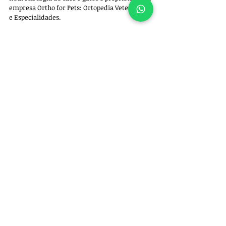
empresa 
Ortho for Pets: Ortopedia Veterinária 
e Especialidades. 
Para 
agendar uma consulta
, entre em 
contato pelo whatsapp +55 11 97522-5102.