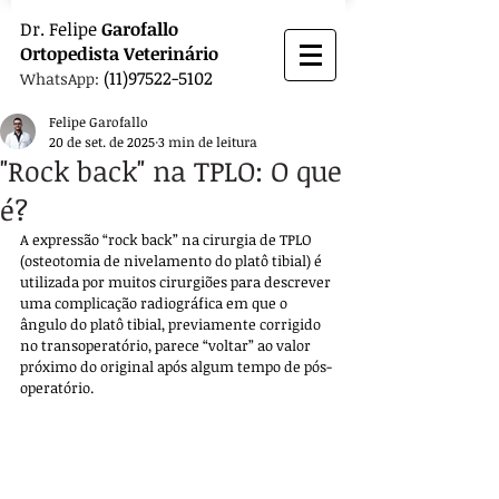
Dr.
Felipe
Garofallo
Ortopedista
Veterinário
(11)97522-5102
WhatsApp:
Felipe Garofallo
20 de set. de 2025
3 min de leitura
"Rock back" na TPLO: O que
é?
A expressão “rock back” na cirurgia de TPLO 
(osteotomia de nivelamento do platô tibial) é 
utilizada por muitos cirurgiões para descrever 
uma complicação radiográfica em que o 
ângulo do platô tibial, previamente corrigido 
no transoperatório, parece “voltar” ao valor 
próximo do original após algum tempo de pós-
operatório. 