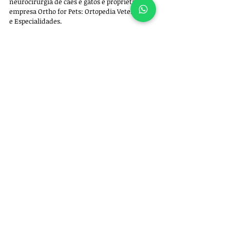
neurocirurgia de cães e gatos e proprietário da 
empresa 
Ortho for Pets: Ortopedia Veterinária 
e Especialidades. 
Para 
agendar uma consulta
, entre em 
contato pelo whatsapp +55 11 97522-5102.
Ortopedia