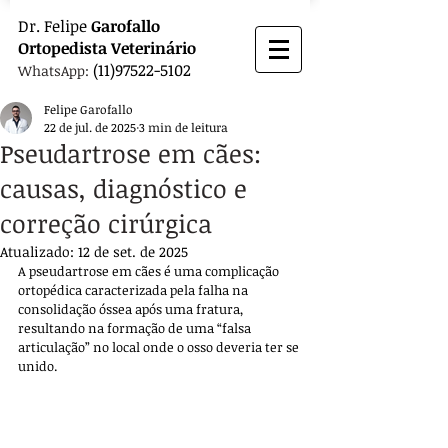
Dr.
Felipe
Garofallo
Ortopedista
Veterinário
(11)97522-5102
WhatsApp:
Felipe Garofallo
22 de jul. de 2025
3 min de leitura
Pseudartrose em cães:
causas, diagnóstico e
correção cirúrgica
Atualizado:
12 de set. de 2025
A pseudartrose em cães é uma complicação 
ortopédica caracterizada pela falha na 
consolidação óssea após uma fratura, 
resultando na formação de uma “falsa 
articulação” no local onde o osso deveria ter se 
unido. 