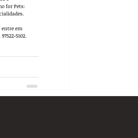
ho for Pets: 
cialidades. 
, entre em 
 97522-5102.