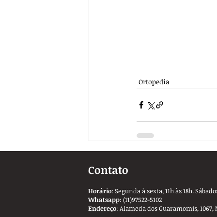
Ortopedia
Contato
Horário
: Segunda à sexta, 11h às 18h. Sábados
Whatsapp
: (11)97522-5102
Endereço
: Alameda dos Guaramomis, 1067, 