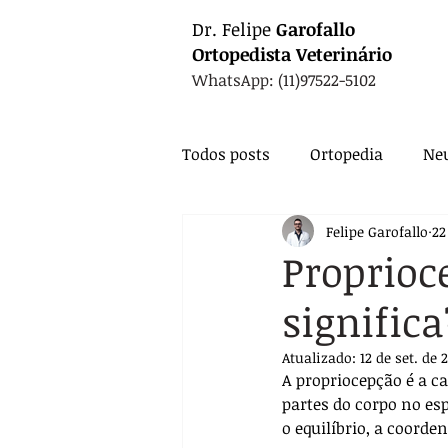
Dr.
Felipe
Garofallo
Ortopedista
Veterinário
WhatsApp: (11)97522-5102
Todos posts
Ortopedia
Neu
Felipe Garofallo
22
Animais Exóticos
Medicin
Proprioc
significa
Endocrinologia
Infectolo
Atualizado:
12 de set. de 
A propriocepção é a c
Nutrição
Exames
Ca
partes do corpo no es
o equilíbrio, a coord