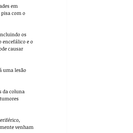
dades em 
 pisa com o 
incluindo os 
 encefálico e o 
ode causar 
á uma lesão 
s da coluna 
 tumores 
riférico, 
almente venham 