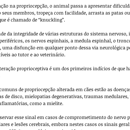
ão na propriocepção, o animal passa a apresentar dificul
 seus membros, tropeça com facilidade, arrasta as patas ou
 que é chamado de “knuckling”.
de da integridade de várias estruturas do sistema nervoso, 
periféricos, os nervos espinhais, a medula espinhal, o tronco
m, uma disfunção em qualquer ponto dessa via neurológica p
íveis ao tutor e ao veterinário. 
teração proprioceptiva é um dos primeiros indícios de que h
.
comuns de propriocepção alterada em cães estão as doença
as de disco, mielopatias degenerativas, traumas medulares,
nflamatórias, como a mielite. 
ervar esse sinal em casos de comprometimento do nervo pe
res e lesões cerebrais, embora nestes casos os sinais ger