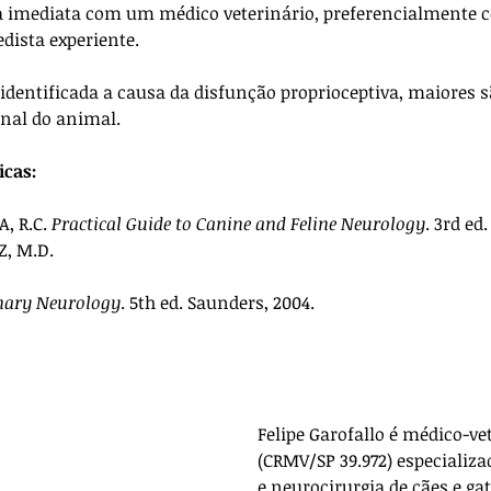
 imediata com um médico veterinário, preferencialmente
dista experiente. 
identificada a causa da disfunção proprioceptiva, maiores s
nal do animal.
icas:
, R.C. 
Practical Guide to Canine and Feline Neurology
. 3rd ed
Z, M.D.
nary Neurology
. 5th ed. Saunders, 2004.
Felipe Garofallo é médico-ve
(CRMV/SP 39.972) especializa
e neurocirurgia de cães e gat