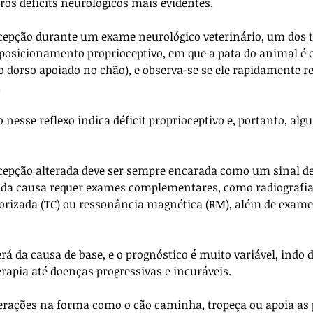
s déficits neurológicos mais evidentes.
ocepção durante um exame neurológico veterinário, um dos t
e posicionamento proprioceptivo, em que a pata do animal é 
dorso apoiado no chão), e observa-se se ele rapidamente re
 
 nesse reflexo indica déficit proprioceptivo e, portanto, alg
cepção alterada deve ser sempre encarada como um sinal de
o da causa requer exames complementares, como radiografias
izada (TC) ou ressonância magnética (RM), além de exames
á da causa de base, e o prognóstico é muito variável, indo 
erapia até doenças progressivas e incuráveis.
terações na forma como o cão caminha, tropeça ou apoia as 