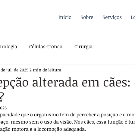
Início
Sobre
Serviços
L
rologia
Células-tronco
Cirurgia
 de jul. de 2025
2 min de leitura
a Felina
Oncologia
Fisioterapia
epção alterada em cães:
?
gia
Dermatologia
Traumatologia
Dicas
2025
apacidade que o organismo tem de perceber a posição e o m
rdiologia
Sutura
Pós-operatório
paço, mesmo sem o uso da visão. Nos cães, essa função é f
enação motora e a locomoção adequada. 