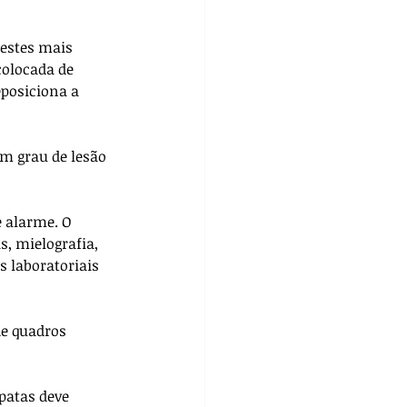
estes mais 
colocada de 
posiciona a 
um grau de lesão 
 alarme. O 
, mielografia, 
 laboratoriais 
de quadros 
patas deve 