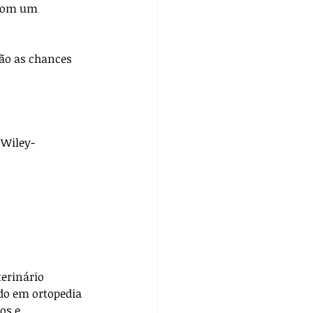
 com um 
ão as chances 
. Wiley-
terinário 
do em ortopedia 
os e 