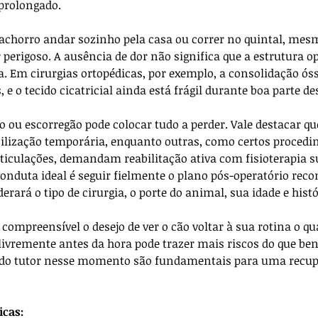
prolongado.
cachorro andar sozinho pela casa ou correr no quintal, mes
 perigoso. A ausência de dor não significa que a estrutura o
. Em cirurgias ortopédicas, por exemplo, a consolidação óss
 e o tecido cicatricial ainda está frágil durante boa parte de
u escorregão pode colocar tudo a perder. Vale destacar q
bilização temporária, enquanto outras, como certos proced
rticulações, demandam reabilitação ativa com fisioterapia s
conduta ideal é seguir fielmente o plano pós-operatório rec
erará o tipo de cirurgia, o porte do animal, sua idade e histó
compreensível o desejo de ver o cão voltar à sua rotina o qu
livremente antes da hora pode trazer mais riscos do que bene
o do tutor nesse momento são fundamentais para uma recup
icas: