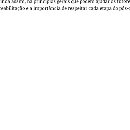
Ainda assim, há princípios gerais que podem ajudar os tutore
ança
Anestesia
Técnica Cirúrgica
eabilitação e a importância de respeitar cada etapa do pós-
icos
Para veterinários