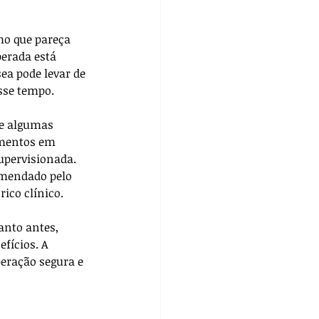
mo que pareça 
perada está 
ea pode levar de 
sse tempo. 
ue algumas 
imentos em 
upervisionada. 
omendado pelo 
rico clínico.
anto antes, 
fícios. A 
eração segura e 