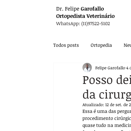
Dr.
Felipe
Garofallo
Ortopedista
Veterinário
WhatsApp: (11)97522-5102
Todos posts
Ortopedia
Neu
Felipe Garofallo
4 
Animais Exóticos
Medicin
Posso de
da cirur
Endocrinologia
Infectolo
Atualizado:
12 de set. de 
Essa é uma das pergun
Nutrição
Exames
Ca
procedimento cirúrgic
quase tudo na medicina