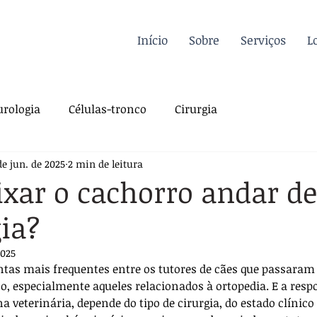
Início
Sobre
Serviços
L
rologia
Células-tronco
Cirurgia
de jun. de 2025
2 min de leitura
a Felina
Oncologia
Fisioterapia
ixar o cachorro andar d
gia?
gia
Dermatologia
Traumatologia
Dicas
2025
tas mais frequentes entre os tutores de cães que passaram
rdiologia
Sutura
Pós-operatório
o, especialmente aqueles relacionados à ortopedia. E a resp
 veterinária, depende do tipo de cirurgia, do estado clínico