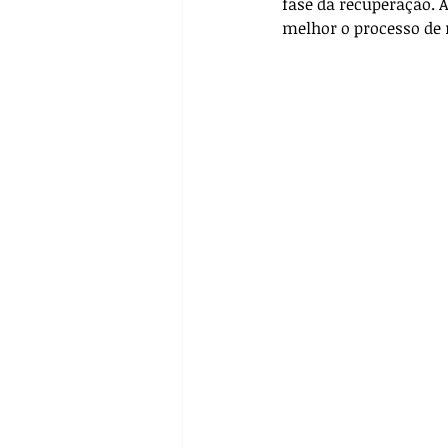
fase da recuperação. 
Pré-operatório
Biossegur
melhor o processo de r
Farmacologia
Casos Clín