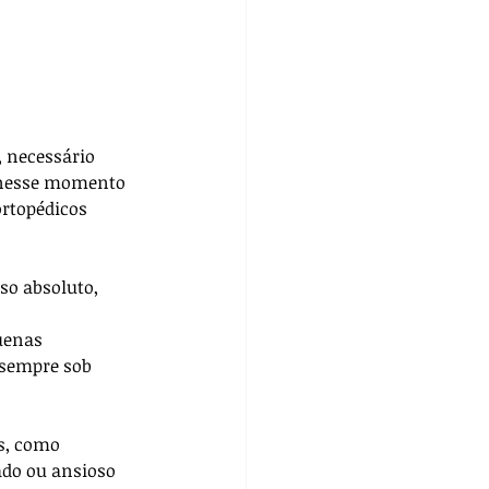
 necessário 
e nesse momento 
rtopédicos 
so absoluto, 
uenas 
 sempre sob 
s, como 
ado ou ansioso 