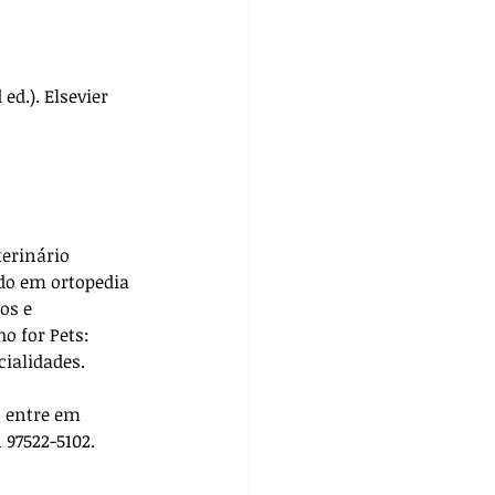
 ed.). Elsevier 
terinário 
do em ortopedia 
os e 
ho for Pets: 
cialidades. 
, entre em 
 97522-5102.