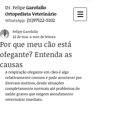
Dr.
Felipe
Garofallo
Ortopedista
Veterinário
(11)97522-5102
WhatsApp:
Felipe Garofallo
22 de mai.
4 min de leitura
Por que meu cão está
ofegante? Entenda as
causas
A respiração ofegante em cães é algo 
relativamente comum e pode acontecer por 
diversos motivos, desde situações 
completamente normais até problemas de 
saúde graves que exigem atendimento 
veterinário imediato. 