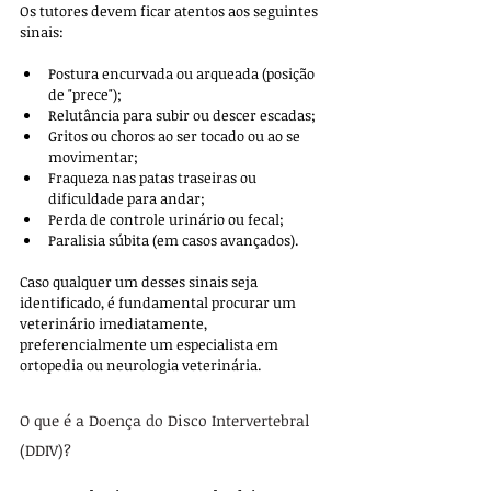
Os tutores devem ficar atentos aos seguintes 
sinais:
Postura encurvada ou arqueada (posição 
de "prece");
Relutância para subir ou descer escadas;
Gritos ou choros ao ser tocado ou ao se 
movimentar;
Fraqueza nas patas traseiras ou 
dificuldade para andar;
Perda de controle urinário ou fecal;
Paralisia súbita (em casos avançados).
Caso qualquer um desses sinais seja 
identificado, é fundamental procurar um 
veterinário imediatamente, 
preferencialmente um especialista em 
ortopedia ou neurologia veterinária.
O que é a Doença do Disco Intervertebral 
(DDIV)?