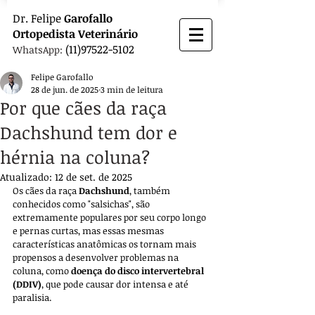
Dr.
Felipe
Garofallo
Ortopedista
Veterinário
(11)97522-5102
WhatsApp:
Felipe Garofallo
28 de jun. de 2025
3 min de leitura
Por que cães da raça
Dachshund tem dor e
hérnia na coluna?
Atualizado:
12 de set. de 2025
Os cães da raça 
Dachshund
, também 
conhecidos como "salsichas", são 
extremamente populares por seu corpo longo 
e pernas curtas, mas essas mesmas 
características anatômicas os tornam mais 
propensos a desenvolver problemas na 
coluna, como 
doença do disco intervertebral 
(DDIV)
, que pode causar dor intensa e até 
paralisia.