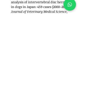
analysis of intervertebral disc herniation 
in dogs in Japan: 459 cases (2000–2003). 
Journal of Veterinary Medical Science
, 
70(7), 701–706.
Quer saber se seu Dachshund está com risco 
de hérnia de disco?
Clique aqui
 e agende uma consulta com nossa 
equipe especializada em ortopedia veterinária.
Sobre o autor