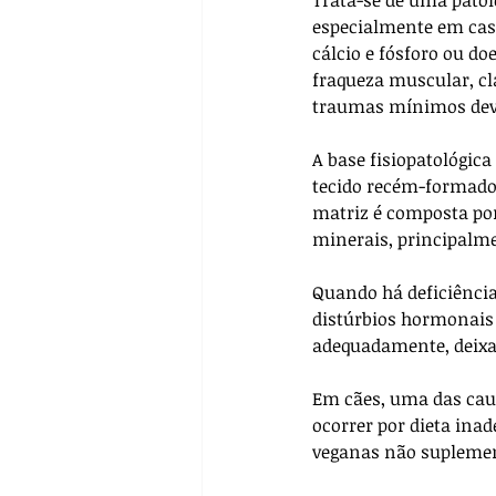
especialmente em caso
cálcio e fósforo ou do
fraqueza muscular, cl
traumas mínimos devid
A base fisiopatológic
tecido recém-formado 
matriz é composta po
minerais, principalmen
Quando há deficiência
distúrbios hormonais 
adequadamente, deixan
Em cães, uma das caus
ocorrer por dieta ina
veganas não suplemen