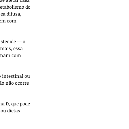
metabolismo do 
ea difusa, 
rrem com 
osteoide — o 
mais, essa 
egnam com 
intestinal ou 
ão não ocorre 
a D, que pode 
ou dietas 