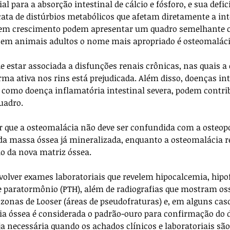
al para a absorção intestinal de cálcio e fósforo, e sua defic
ta de distúrbios metabólicos que afetam diretamente a int
es em crescimento podem apresentar um quadro semelhante
 em animais adultos o nome mais apropriado é osteomaláci
estar associada a disfunções renais crônicas, nas quais a 
ma ativa nos rins está prejudicada. Além disso, doenças int
omo doença inflamatória intestinal severa, podem contrib
uadro.
da massa óssea já mineralizada, enquanto a osteomalácia r
o da nova matriz óssea.
volver exames laboratoriais que revelem hipocalcemia, hipo
e paratormônio (PTH), além de radiografias que mostram os
zonas de Looser (áreas de pseudofraturas) e, em alguns caso
ia óssea é considerada o padrão-ouro para confirmação do d
 necessária quando os achados clínicos e laboratoriais são