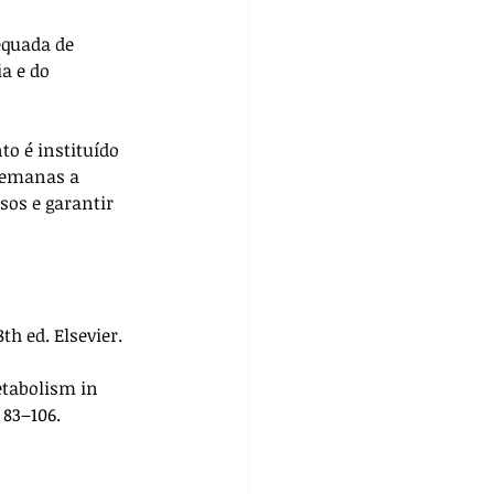
quada de 
a e do 
o é instituído 
semanas a 
sos e garantir 
 8th ed. Elsevier.
etabolism in 
, 83–106.