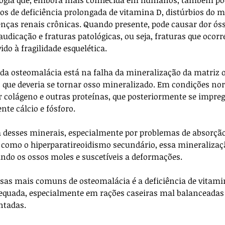
s de deficiência prolongada de vitamina D, distúrbios do 
enças renais crônicas. Quando presente, pode causar dor óss
audicação e fraturas patológicas, ou seja, fraturas que oco
o à fragilidade esquelética.
a da osteomalácia está na falha da mineralização da matriz 
que deveria se tornar osso mineralizado. Em condições nor
r colágeno e outras proteínas, que posteriormente se impr
te cálcio e fósforo. 
 desses minerais, especialmente por problemas de absorção 
como o hiperparatireoidismo secundário, essa mineralizaç
do os ossos moles e suscetíveis a deformações.
as mais comuns de osteomalácia é a deficiência de vitamin
dequada, especialmente em rações caseiras mal balanceadas 
tadas. 