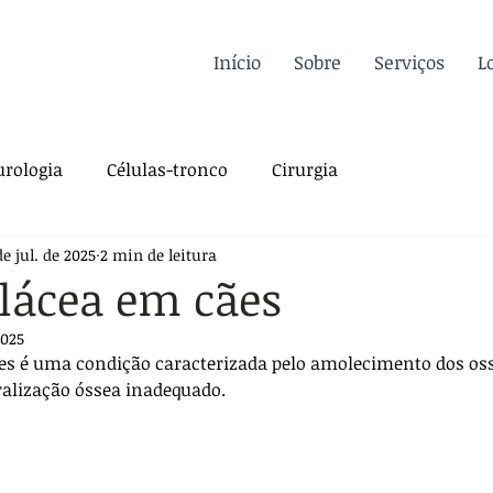
Início
Sobre
Serviços
L
rologia
Células-tronco
Cirurgia
de jul. de 2025
2 min de leitura
a Felina
Oncologia
Fisioterapia
lácea em cães
2025
gia
Dermatologia
Traumatologia
Dicas
s é uma condição caracterizada pelo amolecimento dos osso
alização óssea inadequado. 
rdiologia
Sutura
Pós-operatório