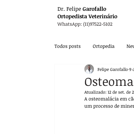
Dr.
Felipe
Garofallo
Ortopedista
Veterinário
WhatsApp: (11)97522-5102
Todos posts
Ortopedia
Neu
Felipe Garofallo
9 
Animais Exóticos
Medicin
Osteoma
Atualizado:
12 de set. de 
Endocrinologia
Infectolo
A osteomalácia em cãe
um processo de miner
Nutrição
Exames
Ca