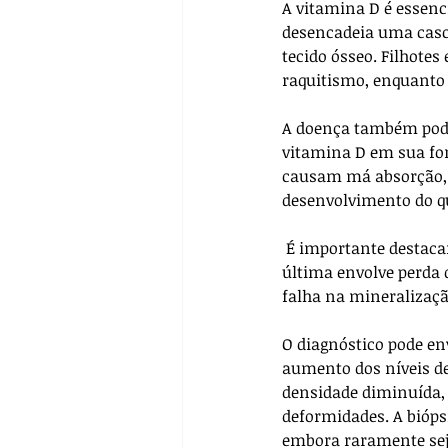
A vitamina D é essenci
desencadeia uma casca
tecido ósseo. Filhot
raquitismo, enquanto
A doença também pode 
vitamina D em sua for
causam má absorção, c
desenvolvimento do q
 É importante destacar que a osteomalácia não deve ser confundida com a osteoporose, pois esta 
última envolve perda 
falha na mineralizaçã
O diagnóstico pode en
aumento dos níveis d
densidade diminuída, 
deformidades. A bióps
embora raramente seja