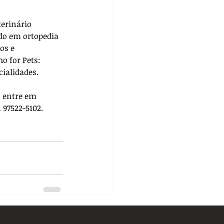
terinário 
do em ortopedia 
os e 
ho for Pets: 
cialidades. 
, entre em 
 97522-5102.