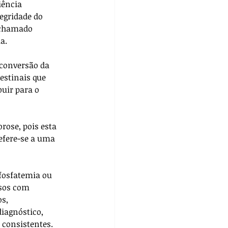
iência 
egridade do 
 chamado 
a.
conversão da 
estinais que 
uir para o 
efere-se a uma 
fosfatemia ou 
sos com 
s, 
iagnóstico, 
 consistentes.