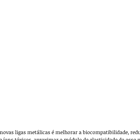
ança
Anestesia
Técnica Cirúrgica
icos
Para veterinários
 novas ligas metálicas é melhorar a biocompatibilidade, reduz
e íons tóxicos, aproximar o módulo de elasticidade do osso p