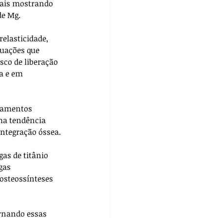
tais mostrando 
de Mg.
elasticidade, 
uações que 
co de liberação 
a e em 
atamentos 
ma tendência 
integração óssea.
as de titânio 
gas 
osteossínteses 
ornando essas 