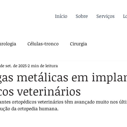
Início
Sobre
Serviços
L
rologia
Células-tronco
Cirurgia
 de set. de 2025
2 min de leitura
a Felina
Oncologia
Fisioterapia
gas metálicas em impla
cos veterinários
gia
Dermatologia
Traumatologia
Dicas
ntes ortopédicos veterinários têm avançado muito nos últ
ução da ortopedia humana. 
rdiologia
Sutura
Pós-operatório