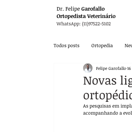
Dr.
Felipe
Garofallo
Ortopedista
Veterinário
WhatsApp: (11)97522-5102
Todos posts
Ortopedia
Neu
Felipe Garofallo
16
Animais Exóticos
Medicin
Novas li
ortopédi
Endocrinologia
Infectolo
As pesquisas em impla
acompanhando a evol
Nutrição
Exames
Ca