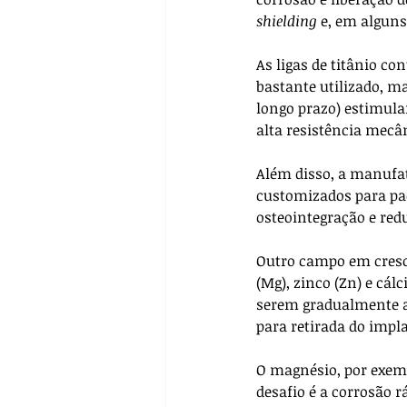
shielding
 e, em alguns
As ligas de titânio c
bastante utilizado, m
longo prazo) estimula
alta resistência mecâ
Além disso, a manufat
customizados para pac
osteointegração e red
Outro campo em cresci
(Mg), zinco (Zn) e cál
serem gradualmente a
para retirada do impla
O magnésio, por exemp
desafio é a corrosão r