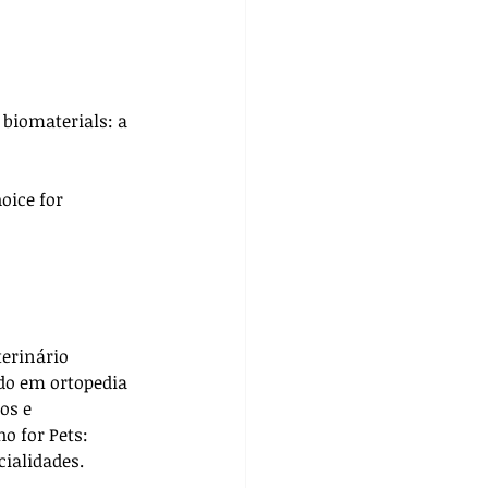
biomaterials: a 
oice for 
terinário 
do em ortopedia 
os e 
ho for Pets: 
cialidades. 