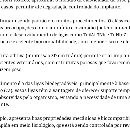
 casos, permitir até degradação controlada do implante.
ontinuam sendo padrão em muitos procedimentos. O clássico 
as preocupações com o alumínio e o vanádio (potencialmente
ram o desenvolvimento de ligas como Ti-6Al-7Nb e Ti-Nb-Zr
nica e excelente biocompatibilidade, com menor risco de efei
ura aditiva (impressão 3D em titânio) permite criar implan
ientes veterinários, com estruturas porosas que favorecem
uzem peso.
mento é o das ligas biodegradáveis, principalmente à base
cio (Ca). Essas ligas têm a vantagem de oferecer suporte temp
bsorvidas pelo organismo, evitando a necessidade de uma s
nte. 
lo, apresenta boas propriedades mecânicas e biocompatibi
ápida em meio fisiológico, que está sendo controlada por re