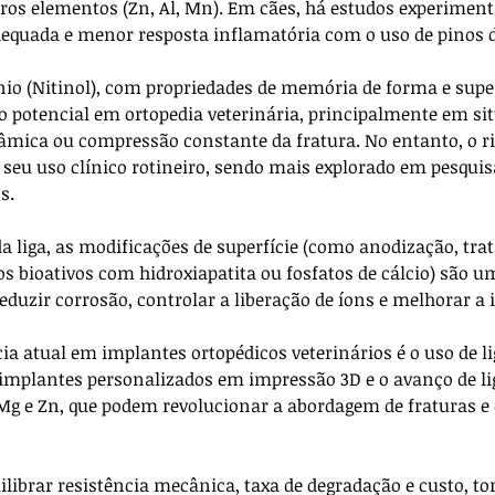
os elementos (Zn, Al, Mn). Em cães, há estudos experimen
equada e menor resposta inflamatória com o uso de pinos 
ânio (Nitinol), com propriedades de memória de forma e super
potencial em ortopedia veterinária, principalmente em sit
mica ou compressão constante da fratura. No entanto, o ris
a seu uso clínico rotineiro, sendo mais explorado em pesquis
s.
 liga, as modificações de superfície (como anodização, tr
os bioativos com hidroxiapatita ou fosfatos de cálcio) são u
eduzir corrosão, controlar a liberação de íons e melhorar a 
a atual em implantes ortopédicos veterinários é o uso de lig
implantes personalizados em impressão 3D e o avanço de li
g e Zn, que podem revolucionar a abordagem de fraturas e 
ilibrar resistência mecânica, taxa de degradação e custo, t