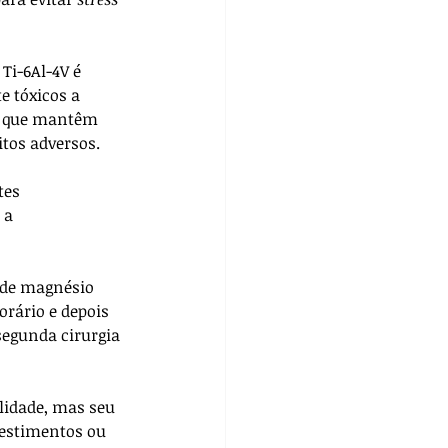
Ti-6Al-4V é 
 tóxicos a 
, que mantêm 
tos adversos. 
tes 
 a 
 de magnésio 
orário e depois 
egunda cirurgia 
lidade, mas seu 
vestimentos ou 