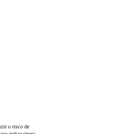
ir o risco de 
ara evitar 
stress 