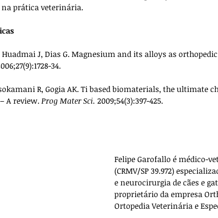
 na prática veterinária.
icas
, Huadmai J, Dias G. Magnesium and its alloys as orthopedic 
2006;27(9):1728-34.
okamani R, Gogia AK. Ti based biomaterials, the ultimate ch
– A review. 
Prog Mater Sci.
 2009;54(3):397-425.
Felipe Garofallo é médico-ve
(CRMV/SP 39.972) especializa
e neurocirurgia de cães e gat
proprietário da empresa 
Ort
Ortopedia Veterinária e Espe