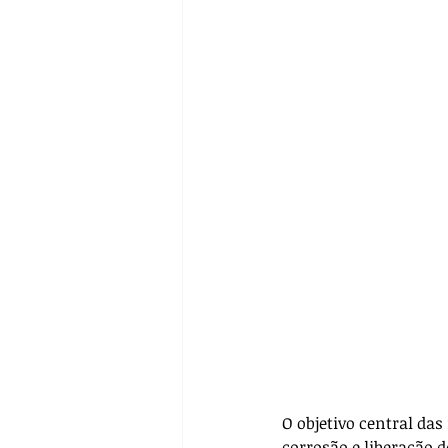
Pré-operatório
Biossegur
Farmacologia
Casos Clín
O objetivo central das
corrosão e liberação d