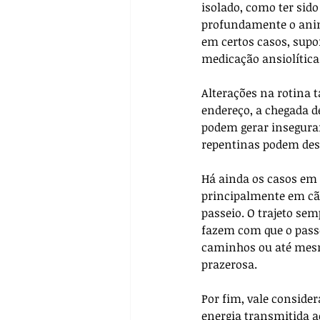
isolado, como ter sid
profundamente o anima
em certos casos, sup
medicação ansiolítica
Alterações na rotina
endereço, a chegada d
podem gerar inseguran
repentinas podem des
Há ainda os casos em 
principalmente em cãe
passeio. O trajeto se
fazem com que o passei
caminhos ou até mesm
prazerosa.
Por fim, vale consider
energia transmitida ao