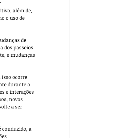
 
ivo, além de, 
o o uso de 
udanças de 
a dos passeios 
nte, e mudanças 
Isso ocorre 
nte durante o 
es e interações 
vos, novos 
lte a ser 
é conduzido, a 
ões 