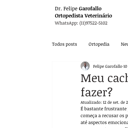
Dr.
Felipe
Garofallo
Ortopedista
Veterinário
WhatsApp: (11)97522-5102
Todos posts
Ortopedia
Neu
Felipe Garofallo
10
Animais Exóticos
Medicin
Meu cach
fazer?
Endocrinologia
Infectolo
Atualizado:
12 de set. de 
É bastante frustrante
Nutrição
Exames
Ca
começa a recusar os p
até aspectos emociona