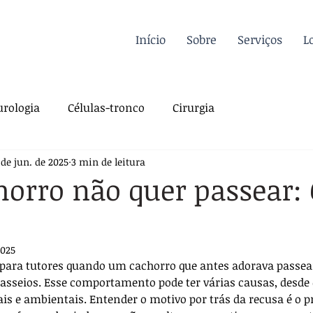
Início
Sobre
Serviços
L
rologia
Células-tronco
Cirurgia
 de jun. de 2025
3 min de leitura
a Felina
Oncologia
Fisioterapia
orro não quer passear: 
gia
Dermatologia
Traumatologia
Dicas
2025
 para tutores quando um cachorro que antes adorava passear
rdiologia
Sutura
Pós-operatório
asseios. Esse comportamento pode ter várias causas, desde q
is e ambientais. Entender o motivo por trás da recusa é o p