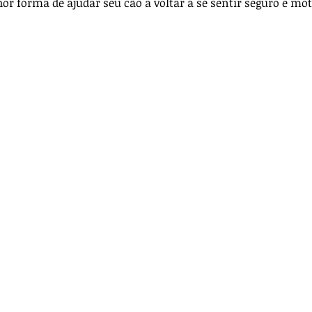
r forma de ajudar seu cão a voltar a se sentir seguro e mot
ança
Anestesia
Técnica Cirúrgica
icos
Para veterinários