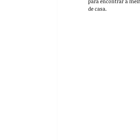
para encontrar a melho
Pré-operatório
Biossegur
de casa.
Farmacologia
Casos Clín