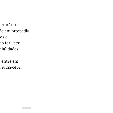
terinário 
do em ortopedia 
os e 
ho for Pets: 
cialidades. 
, entre em 
 97522-5102.