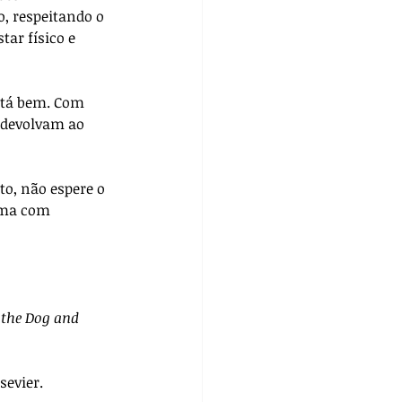
, respeitando o 
ar físico e 
stá bem. Com 
 devolvam ao 
o, não espere o 
ema com 
 the Dog and 
lsevier.