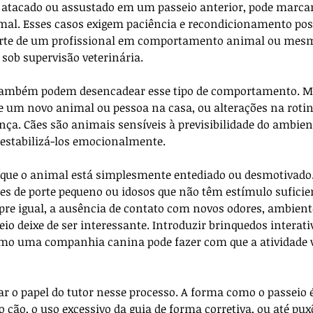
o atacado ou assustado em um passeio anterior, pode marcar
l. Esses casos exigem paciência e recondicionamento posit
orte de um profissional em comportamento animal ou mesm
 sob supervisão veterinária.
 também podem desencadear esse tipo de comportamento. M
e um novo animal ou pessoa na casa, ou alterações na rotin
ça. Cães são animais sensíveis à previsibilidade do ambie
estabilizá-los emocionalmente.
que o animal está simplesmente entediado ou desmotivado. 
s de porte pequeno ou idosos que não têm estímulo suficie
mpre igual, a ausência de contato com novos odores, ambient
o deixe de ser interessante. Introduzir brinquedos interati
o uma companhia canina pode fazer com que a atividade vo
ar o papel do tutor nesse processo. A forma como o passeio 
 cão, o uso excessivo da guia de forma corretiva, ou até pux