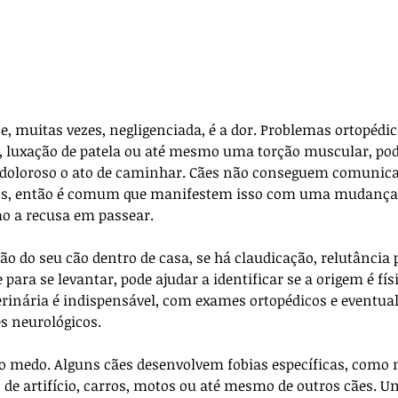
 muitas vezes, negligenciada, é a dor. Problemas ortopédi
l, luxação de patela ou até mesmo uma torção muscular, po
é doloroso o ato de caminhar. Cães não conseguem comunic
s, então é comum que manifestem isso com uma mudança
 a recusa em passear. 
o do seu cão dentro de casa, se há claudicação, relutância 
 para se levantar, pode ajudar a identificar se a origem é fís
terinária é indispensável, com exames ortopédicos e eventu
s neurológicos.
é o medo. Alguns cães desenvolvem fobias específicas, como 
s de artifício, carros, motos ou até mesmo de outros cães. 