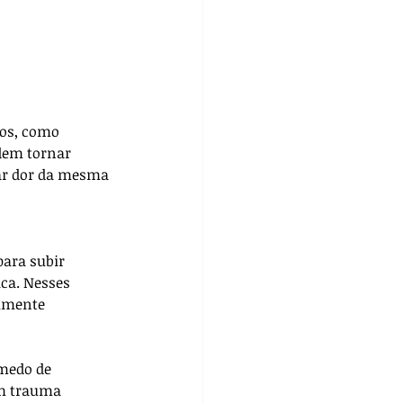
cos, como 
dem tornar 
ar dor da mesma 
 
para subir 
ica. Nesses 
almente 
medo de 
Um trauma 