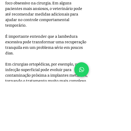
foco obsessivo na cirurgia. Em alguns 
pacientes mais ansiosos, o veterinário pode 
até recomendar medidas adicionais para 
ajudar no controle comportamental 
temporário.
É importante entender que a lambedura 
excessiva pode transformar uma recuperação 
tranquila em um problema sério em poucos 
dias. 
Em cirurgias ortopédicas, por exemplo, uma 
infecção superficial pode evoluir para 
contaminação próxima a implantes metálicos, 
tornando o tratamento muito mais complexo.
Em procedimentos abdominais, a abertura 
parcial dos pontos pode favorecer hérnias 
incisionais ou infecções profundas. Por isso, 
qualquer alteração suspeita merece atenção 
precoce.
Se o cachorro lambeu os pontos da cirurgia, o 
mais importante é agir rapidamente, mas 