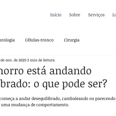
Início
Sobre
Serviços
L
rologia
Células-tronco
Cirurgia
 de nov. de 2025
3 min de leitura
a Felina
Oncologia
Fisioterapia
horro está andando
ibrado: o que pode ser?
gia
Dermatologia
Traumatologia
Dicas
omeça a andar desequilibrado, cambaleando ou parecendo “
rdiologia
Sutura
Pós-operatório
s uma mudança de comportamento. 