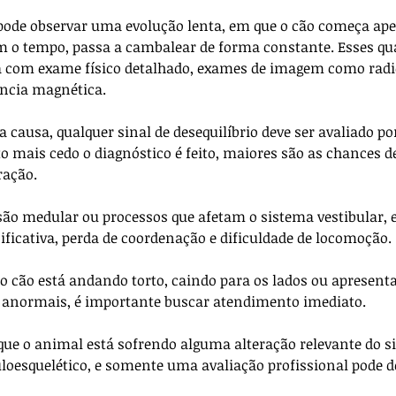
 pode observar uma evolução lenta, em que o cão começa ap
m o tempo, passa a cambalear de forma constante. Esses qu
a com exame físico detalhado, exames de imagem como radio
ância magnética.
causa, qualquer sinal de desequilíbrio deve ser avaliado po
o mais cedo o diagnóstico é feito, maiores são as chances d
ração. 
o medular ou processos que afetam o sistema vestibular, e
ificativa, perda de coordenação e dificuldade de locomoção.
e o cão está andando torto, caindo para os lados ou apresent
anormais, é importante buscar atendimento imediato. 
que o animal está sofrendo alguma alteração relevante do s
oesquelético, e somente uma avaliação profissional pode de