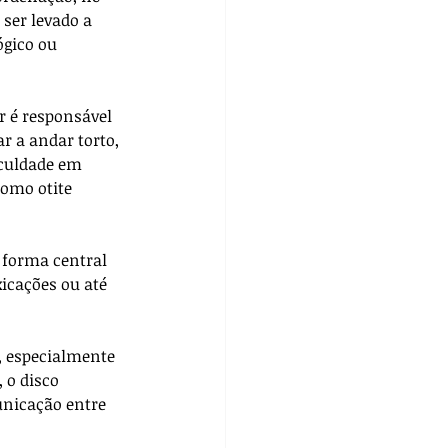
ser levado a 
gico ou 
 é responsável 
r a andar torto, 
iculdade em 
como otite 
 forma central 
icações ou até 
, especialmente 
 o disco 
unicação entre 