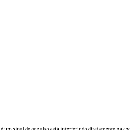
ança
Anestesia
Técnica Cirúrgica
icos
Para veterinários
 é um sinal de que algo está interferindo diretamente na co