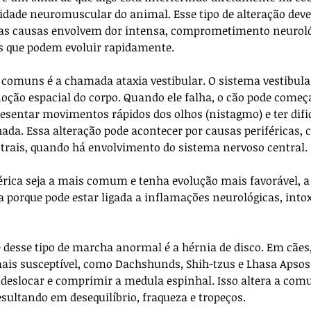
cidade neuromuscular do animal. Esse tipo de alteração deve 
das causas envolvem dor intensa, comprometimento neuroló
s que podem evoluir rapidamente.
omuns é a chamada ataxia vestibular. O sistema vestibular
 noção espacial do corpo. Quando ele falha, o cão pode começa
resentar movimentos rápidos dos olhos (nistagmo) e ter dif
ada. Essa alteração pode acontecer por causas periféricas, 
ntrais, quando há envolvimento do sistema nervoso central. 
rica seja a mais comum e tenha evolução mais favorável, a
a porque pode estar ligada a inflamações neurológicas, intox
 desse tipo de marcha anormal é a hérnia de disco. Em cães
is susceptível, como Dachshunds, Shih-tzus e Lhasa Apsos,
e deslocar e comprimir a medula espinhal. Isso altera a com
sultando em desequilíbrio, fraqueza e tropeços. 