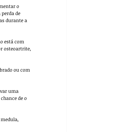
imentar o 
 perda de 
as durante a 
o está com 
 osteoartrite, 
ibrado ou com 
rvar uma 
 chance de o 
 medula, 