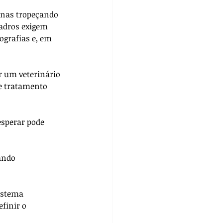
enas tropeçando 
adros exigem 
grafias e, em 
r um veterinário 
e tratamento 
sperar pode 
ando 
istema 
finir o 