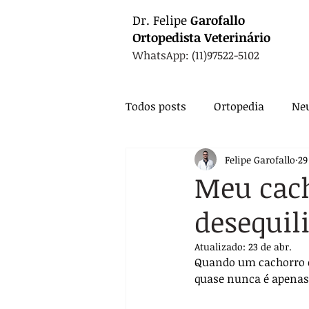
Dr.
Felipe
Garofallo
Ortopedista
Veterinário
WhatsApp: (11)97522-5102
Todos posts
Ortopedia
Neu
Felipe Garofallo
29
Animais Exóticos
Medicin
Meu cac
desequil
Endocrinologia
Infectolo
Atualizado:
23 de abr.
Quando um cachorro c
Nutrição
Exames
Ca
quase nunca é apena