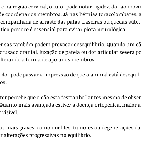
 na região cervical, o tutor pode notar rigidez, dor ao mov
 de coordenar os membros. Já nas hérnias toracolombares, a
r acompanhada de arraste das patas traseiras ou quedas súbit
ico precoce é essencial para evitar piora neurológica.
tensas também podem provocar desequilíbrio. Quando um cã
ruzado cranial, luxação de patela ou dor articular severa por
lterando a forma de apoiar os membros. 
ar dor pode passar a impressão de que o animal está desequil
os. 
tor percebe que o cão está “estranho” antes mesmo de obse
 Quanto mais avançada estiver a doença ortopédica, maior a
 visível.
os mais graves, como mielites, tumores ou degenerações da
lterações progressivas no equilíbrio. 