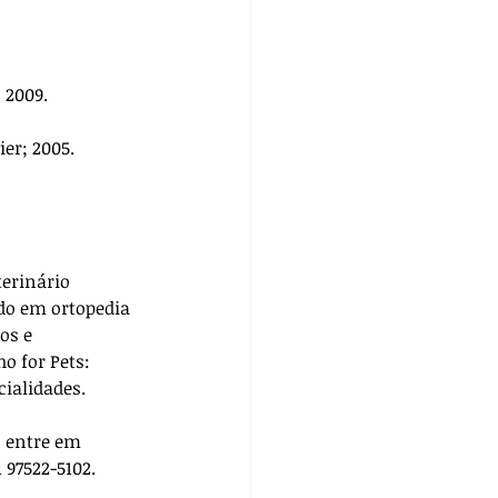
 2009.
vier; 2005.
terinário 
do em ortopedia 
os e 
ho for Pets: 
cialidades. 
, entre em 
 97522-5102.