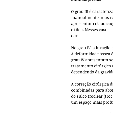
O grau III é caracter
manualmente, mas ret
apresentam claudicaç
e tíbia. Nesses casos,
dor.
No grau IV, a luxaçã
A deformidade óssea é
grau IV apresentam se
tratamento cirúrgico 
dependendo da gravid
A correção cirúrgica d
combinadas para abor
do sulco troclear (tr
um espaço mais profu