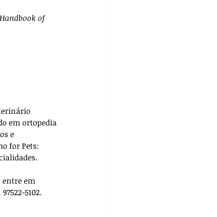
s Handbook of 
terinário 
do em ortopedia 
os e 
ho for Pets: 
cialidades. 
, entre em 
 97522-5102.