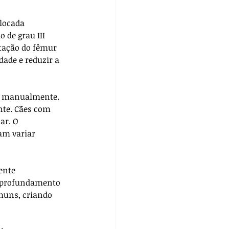
locada 
de grau III 
tação do fêmur 
dade e reduzir a 
da manualmente. 
nte. Cães com 
ar. O 
am variar 
ente 
 aprofundamento 
muns, criando 