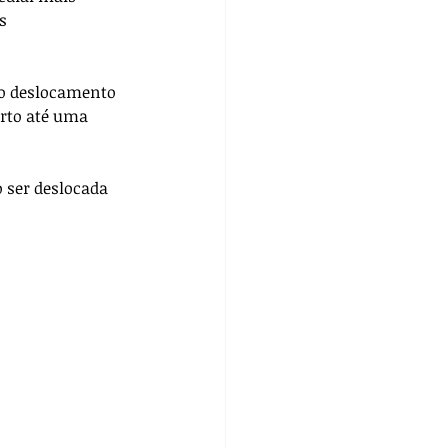
s 
do deslocamento 
rto até uma 
 ser deslocada 