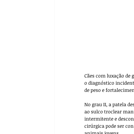
Cães com luxação de g
o diagnóstico inciden
de peso e fortalecime
No grau II, a patela
ao sulco troclear man
intermitente e descon
cirúrgica pode ser co
animais jovens.