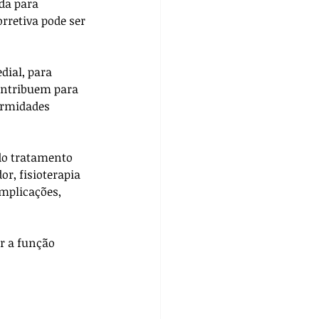
da para 
rretiva pode ser 
ial, para 
contribuem para 
ormidades 
do tratamento 
r, fisioterapia 
mplicações, 
r a função 