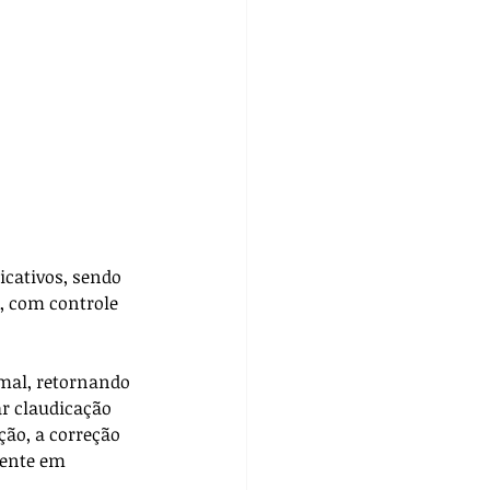
cativos, sendo 
, com controle 
mal, retornando 
r claudicação 
ão, a correção 
mente em 