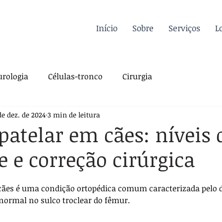
Início
Sobre
Serviços
L
rologia
Células-tronco
Cirurgia
de dez. de 2024
3 min de leitura
a Felina
Oncologia
Fisioterapia
patelar em cães: níveis 
e e correção cirúrgica
gia
Dermatologia
Traumatologia
Dicas
 cães é uma condição ortopédica comum caracterizada pelo 
rdiologia
Sutura
Pós-operatório
 normal no sulco troclear do fêmur. 