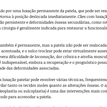
izado por uma luxação permanente da patela, que pode ser rea
orna à posição deslocada imediatamente. Cães com luxação 
ão persistente e deformidades ósseas secundárias, como ro
 a cirurgia é geralmente indicada para restaurar a funcionali
o também é permanente, mas a patela não pode ser realoca
 acentuada, e o sulco troclear pode estar virtualmente ause
vera dificuldade de locomoção, dor crônica e atrofia muscul
é indispensável, embora a recuperação e o prognóstico poss
ade das deformidades associadas.
a luxação patelar pode envolver várias técnicas, frequentem
dar tanto os tecidos moles quanto as alterações ósseas. O
ocleoplastia ou sulcoplastia) é uma das intervenções mais co
ndo para acomodar a patela. 