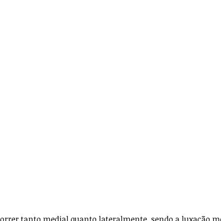
ança
Anestesia
Técnica Cirúrgica
icos
Para veterinários
orrer tanto medial quanto lateralmente, sendo a luxação m