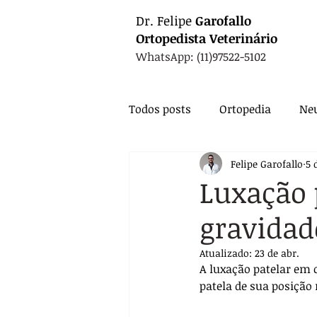
Dr.
Felipe
Garofallo
Ortopedista
Veterinário
WhatsApp: (11)97522-5102
Todos posts
Ortopedia
Neu
Felipe Garofallo
5 
Animais Exóticos
Medicin
Luxação 
gravidad
Endocrinologia
Infectolo
Atualizado:
23 de abr.
A luxação patelar em
Nutrição
Exames
Ca
patela de sua posição