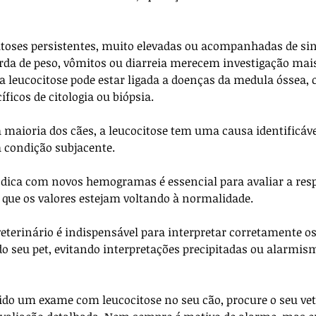
citoses persistentes, muito elevadas ou acompanhadas de sin
erda de peso, vômitos ou diarreia merecem investigação mai
a leucocitose pode estar ligada a doenças da medula óssea,
ficos de citologia ou biópsia.
a maioria dos cães, a leucocitose tem uma causa identificáve
 condição subjacente. 
dica com novos hemogramas é essencial para avaliar a resp
 que os valores estejam voltando à normalidade. 
erinário é indispensável para interpretar corretamente os
do seu pet, evitando interpretações precipitadas ou alarmis
ido um exame com leucocitose no seu cão, procure o seu vet