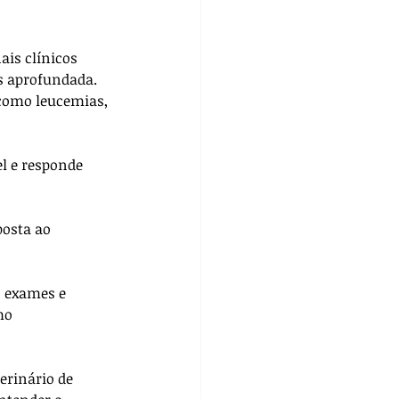
ais clínicos 
s aprofundada. 
 como leucemias, 
l e responde 
osta ao 
 exames e 
mo 
erinário de 