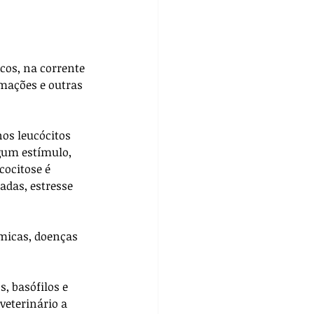
cos, na corrente 
mações e outras 
os leucócitos 
gum estímulo, 
ocitose é 
adas, estresse 
micas, doenças 
s, basófilos e 
eterinário a 