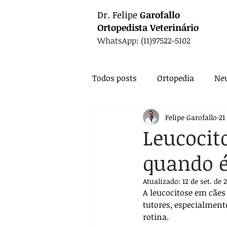
Dr.
Felipe
Garofallo
Ortopedista
Veterinário
WhatsApp: (11)97522-5102
Todos posts
Ortopedia
Neu
Felipe Garofallo
21
Animais Exóticos
Medicin
Leucocit
quando é
Endocrinologia
Infectolo
Atualizado:
12 de set. de 
A leucocitose em cãe
Nutrição
Exames
Ca
tutores, especialmen
rotina. 