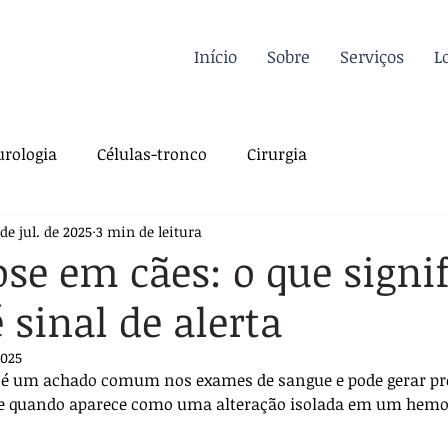
Início
Sobre
Serviços
L
rologia
Células-tronco
Cirurgia
 de jul. de 2025
3 min de leitura
a Felina
Oncologia
Fisioterapia
ose em cães: o que signif
 sinal de alerta
gia
Dermatologia
Traumatologia
Dicas
2025
s é um achado comum nos exames de sangue e pode gerar pr
rdiologia
Sutura
Pós-operatório
te quando aparece como uma alteração isolada em um hem