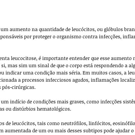
a um aumento na quantidade de leucócitos, ou glóbulos bran
sponsáveis por proteger o organismo contra infecções, infla
ta leucocitose, é importante entender que esse aumento n
si, mas sim um sinal de que o corpo está respondendo a al
ou indicar uma condição mais séria. Em muitos casos, a leuc
acionada a processos infecciosos agudos, inflamações localiz
 pós-cirúrgicas. 
r um indício de condições mais graves, como infecções sistê
s ou distúrbios hematológicos.
s de leucócitos, tais como neutrófilos, linfócitos, eosinófilo
m aumentada de um ou mais desses subtipos pode ajudar o v