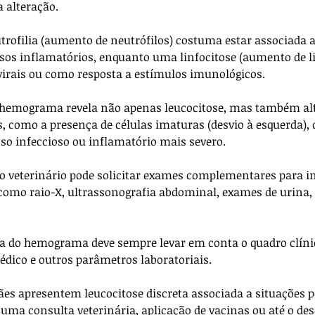
a alteração. 
rofilia (aumento de neutrófilos) costuma estar associada a
sos inflamatórios, enquanto uma linfocitose (aumento de li
irais ou como resposta a estímulos imunológicos. 
hemograma revela não apenas leucocitose, mas também alt
, como a presença de células imaturas (desvio à esquerda), o
so infeccioso ou inflamatório mais severo.
veterinário pode solicitar exames complementares para in
 como raio-X, ultrassonografia abdominal, exames de urina, s
ta do hemograma deve sempre levar em conta o quadro clíni
édico e outros parâmetros laboratoriais. 
s apresentem leucocitose discreta associada a situações p
 uma consulta veterinária, aplicação de vacinas ou até o de