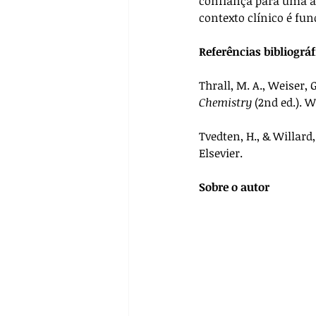
confiança para uma a
contexto clínico é fu
Referências bibliográf
Thrall, M. A., Weiser, G
Chemistry
 (2nd ed.). 
Tvedten, H., & Willard, 
Elsevier.
Sobre o autor