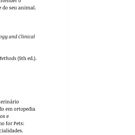
ntender o 
e do seu animal.
gy and Clinical 
 Methods
 (5th ed.). 
terinário 
do em ortopedia 
os e 
ho for Pets: 
cialidades. 