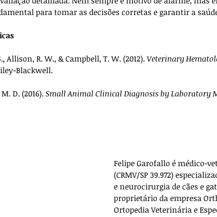
valiação detalhada. Nem sempre é motivo de alarme, mas e
ndamental para tomar as decisões corretas e garantir a saúd
icas
., Allison, R. W., & Campbell, T. W. (2012). 
Veterinary Hematolo
Wiley-Blackwell.
M. D. (2016). 
Small Animal Clinical Diagnosis by Laboratory
Felipe Garofallo é médico-ve
(CRMV/SP 39.972) especializa
e neurocirurgia de cães e gat
proprietário da empresa 
Ort
Ortopedia Veterinária e Espe