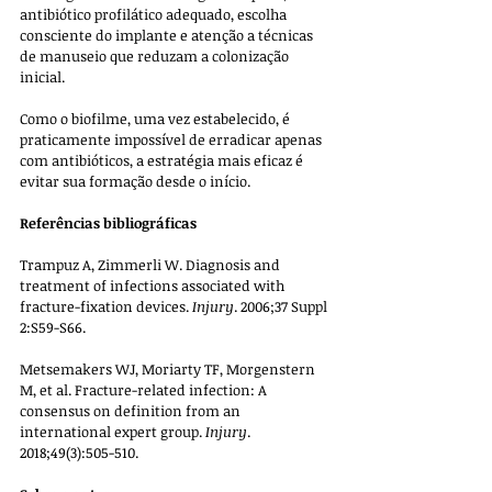
antibiótico profilático adequado, escolha 
consciente do implante e atenção a técnicas 
de manuseio que reduzam a colonização 
inicial. 
Como o biofilme, uma vez estabelecido, é 
praticamente impossível de erradicar apenas 
com antibióticos, a estratégia mais eficaz é 
evitar sua formação desde o início.
Referências bibliográficas
Trampuz A, Zimmerli W. Diagnosis and 
treatment of infections associated with 
fracture-fixation devices. 
Injury
. 2006;37 Suppl 
2:S59-S66.
Metsemakers WJ, Moriarty TF, Morgenstern 
M, et al. Fracture-related infection: A 
consensus on definition from an 
international expert group. 
Injury
. 
2018;49(3):505-510.