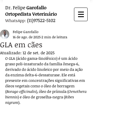
Dr.
Felipe
Garofallo
Ortopedista
Veterinário
(11)97522-5102
WhatsApp:
Felipe Garofallo
16 de ago. de 2025
2 min de leitura
GLA em cães
Atualizado:
12 de set. de 2025
O GLA (ácido gama-linolênico) é um ácido 
graxo poli-insaturado da família ômega-6, 
derivado do ácido linoleico por meio da ação 
da enzima delta-6-dessaturase. Ele está 
presente em concentrações significativas em 
óleos vegetais como o óleo de borragem 
(
Borago officinalis
), óleo de prímula (
Oenothera 
biennis
) e óleo de groselha-negra (
Ribes 
nigrum
). 