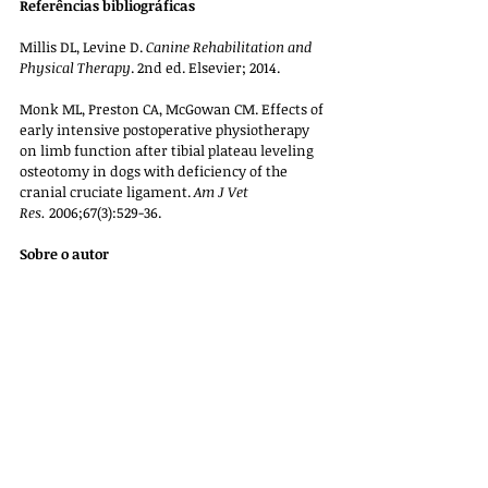
Referências bibliográficas
Millis DL, Levine D. 
Canine Rehabilitation and 
Physical Therapy
. 2nd ed. Elsevier; 2014.
Monk ML, Preston CA, McGowan CM. Effects of 
early intensive postoperative physiotherapy 
on limb function after tibial plateau leveling 
osteotomy in dogs with deficiency of the 
cranial cruciate ligament. 
Am J Vet 
Res.
 2006;67(3):529-36.
Sobre o autor