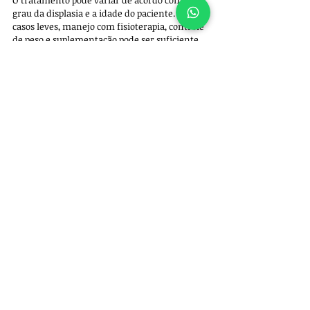
O tratamento pode variar de acordo com o 
grau da displasia e a idade do paciente. Em 
casos leves, manejo com fisioterapia, controle 
de peso e suplementação pode ser suficiente. 
Em quadros mais avançados, procedimentos 
cirúrgicos, como a colocefalectomia ou a 
prótese de quadril, podem ser indicados para 
restaurar o conforto e a mobilidade.
Conclusão: displasia não escolhe porte
A displasia coxofemoral em cães não é 
exclusividade das raças grandes. Embora seja 
mais frequente nelas, cães pequenos e SRDs 
também podem ser afetados. A atenção aos 
sinais precoces e o diagnóstico com um 
ortopedista veterinário são fundamentais 
para garantir qualidade de vida ao animal.
Se notar algum desses sintomas em seu cão, 
agende uma avaliação ortopédica conosco.
Referências bibliográficas