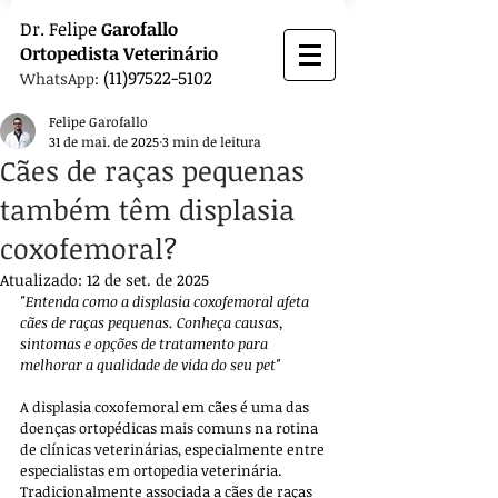
Dr.
Felipe
Garofallo
Ortopedista
Veterinário
(11)97522-5102
WhatsApp:
Felipe Garofallo
31 de mai. de 2025
3 min de leitura
Cães de raças pequenas
também têm displasia
coxofemoral?
Atualizado:
12 de set. de 2025
"Entenda como a displasia coxofemoral afeta 
cães de raças pequenas. Conheça causas, 
sintomas e opções de tratamento para 
melhorar a qualidade de vida do seu pet"
A displasia coxofemoral em cães é uma das 
doenças ortopédicas mais comuns na rotina 
de clínicas veterinárias, especialmente entre 
especialistas em ortopedia veterinária. 
Tradicionalmente associada a cães de raças 