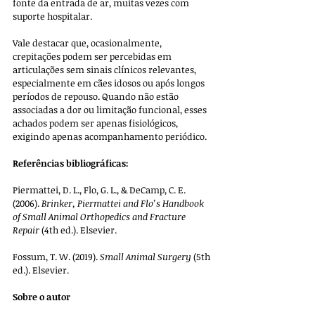
fonte da entrada de ar, muitas vezes com 
suporte hospitalar.
Vale destacar que, ocasionalmente, 
crepitações podem ser percebidas em 
articulações sem sinais clínicos relevantes, 
especialmente em cães idosos ou após longos 
períodos de repouso. Quando não estão 
associadas a dor ou limitação funcional, esses 
achados podem ser apenas fisiológicos, 
exigindo apenas acompanhamento periódico.
Referências bibliográficas:
Piermattei, D. L., Flo, G. L., & DeCamp, C. E. 
(2006). 
Brinker, Piermattei and Flo’s Handbook 
of Small Animal Orthopedics and Fracture 
Repair
 (4th ed.). Elsevier.
Fossum, T. W. (2019). 
Small Animal Surgery
 (5th 
ed.). Elsevier.
Sobre o autor