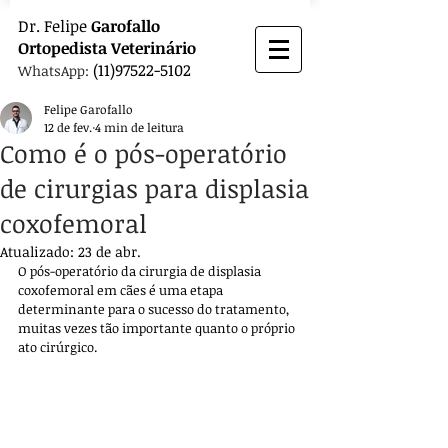
Dr.
Felipe
Garofallo
Ortopedista
Veterinário
(11)97522-5102
WhatsApp:
Felipe Garofallo
12 de fev.
4 min de leitura
Como é o pós-operatório
de cirurgias para displasia
coxofemoral
Atualizado:
23 de abr.
O pós-operatório da cirurgia de displasia 
coxofemoral em cães é uma etapa 
determinante para o sucesso do tratamento, 
muitas vezes tão importante quanto o próprio 
ato cirúrgico. 