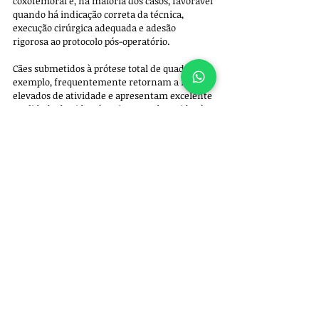
coxofemoral é, na maioria dos casos, favorável 
quando há indicação correta da técnica, 
execução cirúrgica adequada e adesão 
rigorosa ao protocolo pós-operatório. 
Cães submetidos à prótese total de quadril, por 
exemplo, frequentemente retornam a níveis 
elevados de atividade e apresentam excelente 
qualidade de vida. Já pacientes submetidos à 
colocefalectomia tendem a desenvolver uma 
pseudoartrose funcional, cujo sucesso 
depende significativamente da fisioterapia e 
do fortalecimento muscular.
É fundamental compreender que o pós-
operatório não se resume a um período de 
espera pela cicatrização. Trata-se de uma fase 
ativa, que exige disciplina, acompanhamento 
próximo e alinhamento entre equipe 
veterinária e tutor. 
A orientação detalhada e personalizada é 
determinante para reduzir complicações e 
otimizar os resultados. Quando bem 