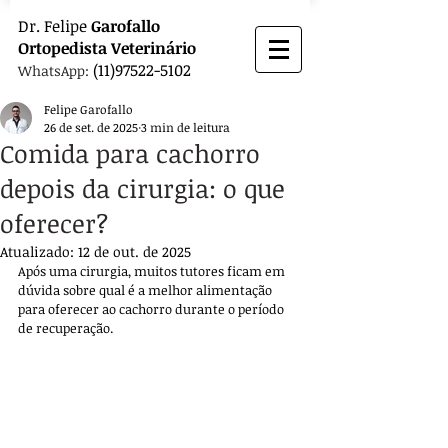
Dr.
Felipe
Garofallo
Ortopedista
Veterinário
(11)97522-5102
WhatsApp:
Felipe Garofallo
26 de set. de 2025
3 min de leitura
Comida para cachorro
depois da cirurgia: o que
oferecer?
Atualizado:
12 de out. de 2025
Após uma cirurgia, muitos tutores ficam em 
dúvida sobre qual é a melhor alimentação 
para oferecer ao cachorro durante o período 
de recuperação. 