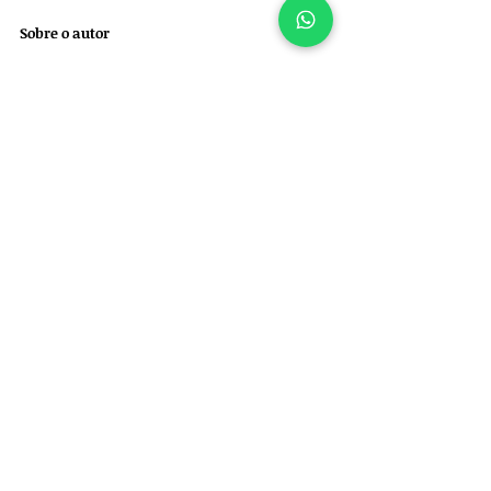
Sobre o autor
Felipe Garofallo é médico-veterinário 
(CRMV/SP 39.972) especializado em ortopedia e 
neurocirurgia de cães e gatos e proprietário da 
empresa 
Ortho for Pets: Ortopedia Veterinária 
e Especialidades. 
Para 
agendar uma consulta
, entre em 
contato pelo whatsapp +55 11 97522-5102.