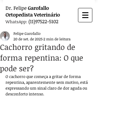
Dr.
Felipe
Garofallo
Ortopedista
Veterinário
(11)97522-5102
WhatsApp:
Felipe Garofallo
20 de set. de 2025
2 min de leitura
Cachorro gritando de
forma repentina: O que
pode ser?
O cachorro que começa a gritar de forma 
repentina, aparentemente sem motivo, está 
expressando um sinal claro de dor aguda ou 
desconforto intenso. 