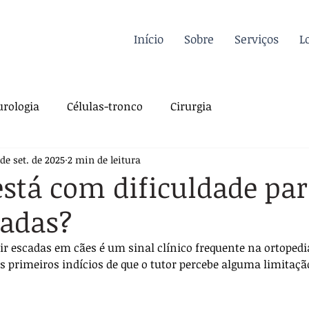
Início
Sobre
Serviços
L
rologia
Células-tronco
Cirurgia
 de set. de 2025
2 min de leitura
a Felina
Oncologia
Fisioterapia
está com dificuldade pa
cadas?
gia
Dermatologia
Traumatologia
Dicas
ir escadas em cães é um sinal clínico frequente na ortopedia
s primeiros indícios de que o tutor percebe alguma limitaç
rdiologia
Sutura
Pós-operatório