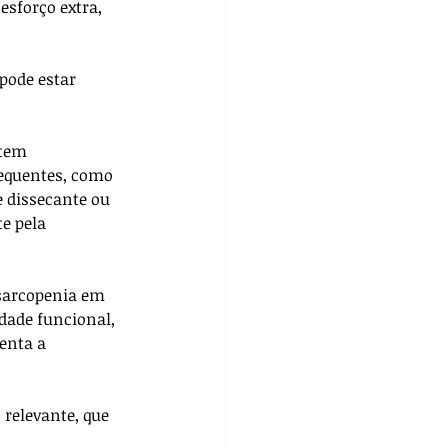
sforço extra, 
pode estar 
utem 
equentes, como 
e dissecante ou 
e pela 
sarcopenia em 
dade funcional, 
enta a 
relevante, que 