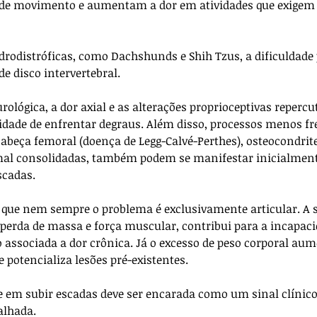
de movimento e aumentam a dor em atividades que exigem e
drodistróficas, como Dachshunds e Shih Tzus, a dificuldade 
e disco intervertebral. 
ológica, a dor axial e as alterações proprioceptivas reperc
dade de enfrentar degraus. Além disso, processos menos fr
cabeça femoral (doença de Legg-Calvé-Perthes), osteocondrit
mal consolidadas, também podem se manifestar inicialment
scadas.
 que nem sempre o problema é exclusivamente articular. A 
a perda de massa e força muscular, contribui para a incapaci
associada a dor crônica. Já o excesso de peso corporal aum
 potencializa lesões pré-existentes.
de em subir escadas deve ser encarada como um sinal clínico 
alhada. 