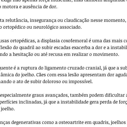
o motora e ausência de dor. 
ta relutância, insegurança ou claudicação nesse momento,
rtopédico ou neurológico associado.
ausas ortopédicas, a displasia coxofemoral é uma das mais 
flexão do quadril ao subir escadas exacerba a dor e a instabil
ando a hesitação ou até recusa em realizar o movimento. 
uente é a ruptura do ligamento cruzado cranial, já que a su
inâmica do joelho. Cães com essa lesão apresentam dor aguda,
nando o ato de subir doloroso ou impossível.
, especialmente graus avançados, também podem dificultar 
ícies inclinadas, já que a instabilidade gera perda de forç
joelho. 
as degenerativas como a osteoartrite em quadris, joelhos 