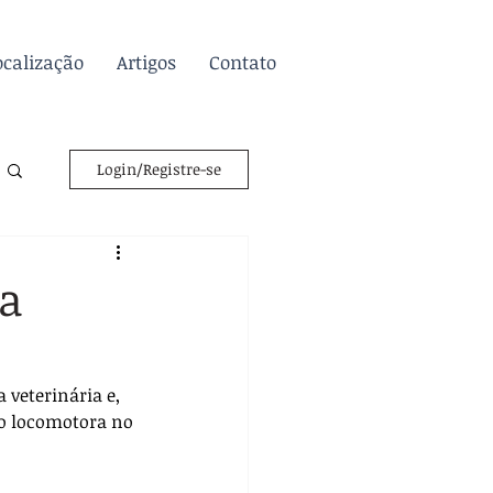
ocalização
Artigos
Contato
Login/Registre-se
ra
 veterinária e, 
ão locomotora no 