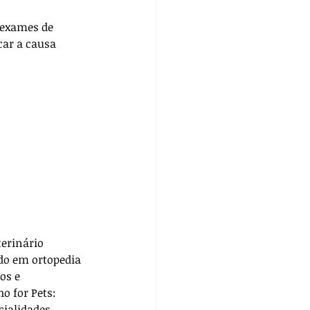
 exames de 
ar a causa 
terinário 
do em ortopedia 
os e 
ho for Pets: 
cialidades. 