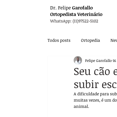
Dr.
Felipe
Garofallo
Ortopedista
Veterinário
WhatsApp: (11)97522-5102
Todos posts
Ortopedia
Neu
Felipe Garofallo
16
Animais Exóticos
Medicin
Seu cão 
subir es
Endocrinologia
Infectolo
A dificuldade para sub
muitas vezes, é um do
Nutrição
Exames
Ca
animal. 