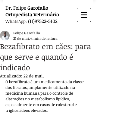
Dr.
Felipe
Garofallo
Ortopedista
Veterinário
(11)97522-5102
WhatsApp:
Felipe Garofallo
21 de mai.
4 min de leitura
Bezafibrato em cães: para
que serve e quando é
indicado
Atualizado:
22 de mai.
O bezafibrato é um medicamento da classe 
dos fibratos, amplamente utilizado na 
medicina humana para o controle de 
alterações no metabolismo lipídico, 
especialmente em casos de colesterol e 
triglicerídeos elevados. 