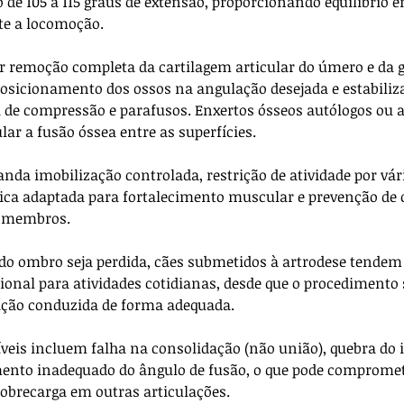
de 105 a 115 graus de extensão, proporcionando equilíbrio en
te a locomoção. 
 remoção completa da cartilagem articular do úmero e da g
posicionamento dos ossos na angulação desejada e estabiliza
de compressão e parafusos. Enxertos ósseos autólogos ou a
lar a fusão óssea entre as superfícies.
nda imobilização controlada, restrição de atividade por vá
ápica adaptada para fortalecimento muscular e prevenção d
s membros. 
o ombro seja perdida, cães submetidos à artrodese tendem 
onal para atividades cotidianas, desde que o procedimento 
tação conduzida de forma adequada.
veis incluem falha na consolidação (não união), quebra do 
mento inadequado do ângulo de fusão, o que pode comprome
brecarga em outras articulações. 