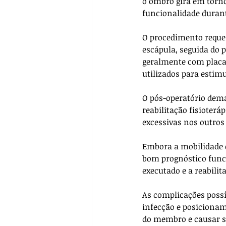
o ombro gira em torno 
funcionalidade duran
O procedimento requer
escápula, seguida do 
geralmente com placa 
utilizados para estimu
O pós-operatório dema
reabilitação fisioter
excessivas nos outro
Embora a mobilidade d
bom prognóstico funci
executado e a reabili
As complicações possí
infecção e posiciona
do membro e causar so