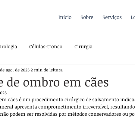
Início
Sobre
Serviços
L
rologia
Células-tronco
Cirurgia
 de ago. de 2025
2 min de leitura
a Felina
Oncologia
Fisioterapia
e de ombro em cães
2025
gia
Dermatologia
Traumatologia
Dicas
 em cães é um procedimento cirúrgico de salvamento indica
umeral apresenta comprometimento irreversível, resultando
 não podem ser resolvidas por métodos conservadores ou por
rdiologia
Sutura
Pós-operatório
 