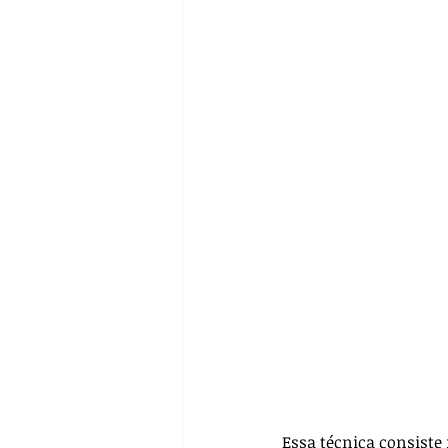
Pré-operatório
Biossegur
Farmacologia
Casos Clín
Essa técnica consiste