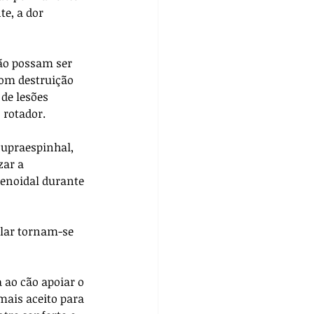
e, a dor 
ão possam ser 
com destruição 
de lesões 
rotador. 
upraespinhal, 
ar a 
enoidal durante 
ular tornam-se 
 ao cão apoiar o 
ais aceito para 