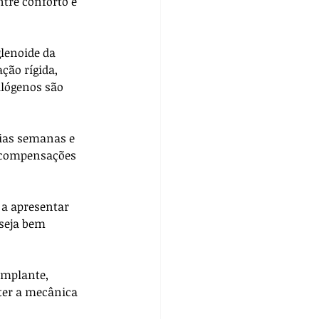
tre conforto e 
lenoide da 
ção rígida, 
lógenos são 
rias semanas e 
e compensações 
a apresentar 
seja bem 
implante, 
ter a mecânica 