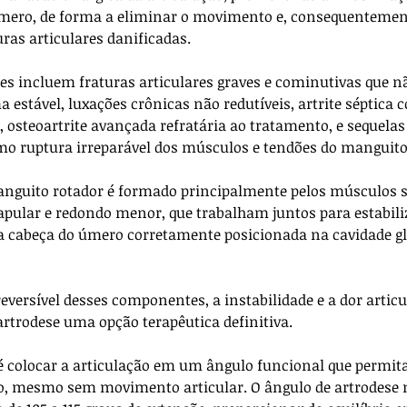
úmero, de forma a eliminar o movimento e, consequentement
ras articulares danificadas.
ões incluem fraturas articulares graves e cominutivas que n
 estável, luxações crônicas não redutíveis, artrite séptica 
r, osteoartrite avançada refratária ao tratamento, e sequelas 
o ruptura irreparável dos músculos e tendões do manguito 
nguito rotador é formado principalmente pelos músculos s
apular e redondo menor, que trabalham juntos para estabiliz
a cabeça do úmero corretamente posicionada na cavidade gl
eversível desses componentes, a instabilidade e a dor artic
artrodese uma opção terapêutica definitiva.
 é colocar a articulação em um ângulo funcional que permita
 mesmo sem movimento articular. O ângulo de artrodese m