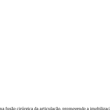
ança
Anestesia
Técnica Cirúrgica
icos
Para veterinários
 na fusão cirúrgica da articulação, promovendo a imobiliza