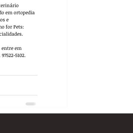
terinário 
do em ortopedia 
os e 
ho for Pets: 
cialidades. 
, entre em 
 97522-5102.