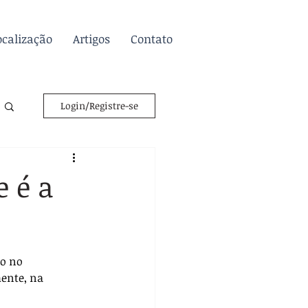
ocalização
Artigos
Contato
Login/Registre-se
e é a
o no 
ente, na 