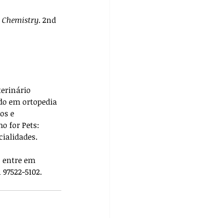
l Chemistry
. 2nd 
terinário 
do em ortopedia 
os e 
ho for Pets: 
cialidades. 
, entre em 
 97522-5102.