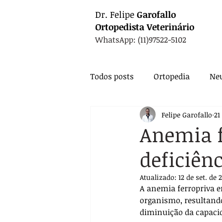
Dr.
Felipe
Garofallo
Ortopedista
Veterinário
WhatsApp: (11)97522-5102
Todos posts
Ortopedia
Neu
Felipe Garofallo
21
Animais Exóticos
Medicin
Anemia f
deficiênc
Endocrinologia
Infectolo
Atualizado:
12 de set. de 
A anemia ferropriva e
Nutrição
Exames
Ca
organismo, resultand
diminuição da capacid