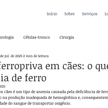
Início
Sobre
Serviços
L
rologia
Células-tronco
Cirurgia
 de jul. de 2025
2 min de leitura
a Felina
Oncologia
Fisioterapia
erropriva em cães: o qu
ia de ferro
gia
Dermatologia
Traumatologia
Dicas
2025
m cães é um tipo de anemia causada pela deficiência de ferr
rdiologia
Sutura
Pós-operatório
o na produção inadequada de hemoglobina e, consequentem
ade do sangue de transportar oxigênio. 