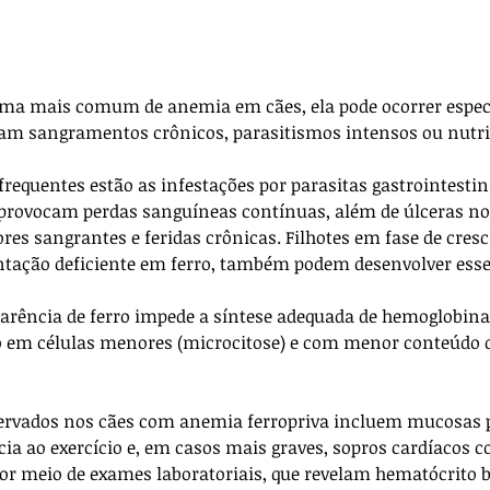
rma mais comum de anemia em cães, ela pode ocorrer espe
am sangramentos crônicos, parasitismos intensos ou nutri
frequentes estão as infestações por parasitas gastrointestin
provocam perdas sanguíneas contínuas, além de úlceras no 
ores sangrantes e feridas crônicas. Filhotes em fase de cres
tação deficiente em ferro, também podem desenvolver esse 
carência de ferro impede a síntese adequada de hemoglobina
do em células menores (microcitose) e com menor conteúdo
servados nos cães com anemia ferropriva incluem mucosas pá
cia ao exercício e, em casos mais graves, sopros cardíacos 
por meio de exames laboratoriais, que revelam hematócrito ba