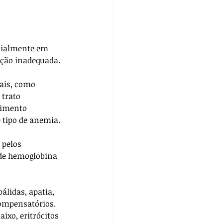
cialmente em 
ção inadequada.
ais, como 
trato 
cimento 
tipo de anemia. 
 pelos 
 de hemoglobina 
lidas, apatia, 
compensatórios. 
ixo, eritrócitos 