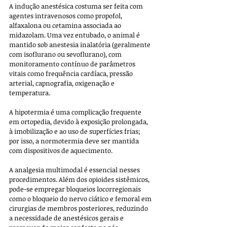
A indução anestésica costuma ser feita com 
agentes intravenosos como propofol, 
alfaxalona ou cetamina associada ao 
midazolam. Uma vez entubado, o animal é 
mantido sob anestesia inalatória (geralmente 
com isoflurano ou sevoflurano), com 
monitoramento contínuo de parâmetros 
vitais como frequência cardíaca, pressão 
arterial, capnografia, oxigenação e 
temperatura. 
A hipotermia é uma complicação frequente 
em ortopedia, devido à exposição prolongada, 
à imobilização e ao uso de superfícies frias; 
por isso, a normotermia deve ser mantida 
com dispositivos de aquecimento.
A analgesia multimodal é essencial nesses 
procedimentos. Além dos opioides sistêmicos, 
pode-se empregar bloqueios locorregionais 
como o bloqueio do nervo ciático e femoral em 
cirurgias de membros posteriores, reduzindo 
a necessidade de anestésicos gerais e 