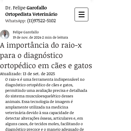
Dr.
Felipe
Garofallo
Ortopedista
Veterinário
(11)97522-5102
WhatsApp:
Felipe Garofallo
19 de nov. de 2024
2 min de leitura
A importância do raio-x
para o diagnóstico
ortopédico em cães e gatos
Atualizado:
13 de set. de 2025
O raio-x é uma ferramenta indispensável no 
diagnóstico ortopédico de cães e gatos, 
permitindo uma avaliação precisa e detalhada 
do sistema musculoesquelético desses 
animais. Essa tecnologia de imagem é 
amplamente utilizada na medicina 
veterinária devido à sua capacidade de 
detectar alterações ósseas, articulares e, em 
alguns casos, de tecidos moles, facilitando o 
diagnóstico precoce e o manejo adequado de 