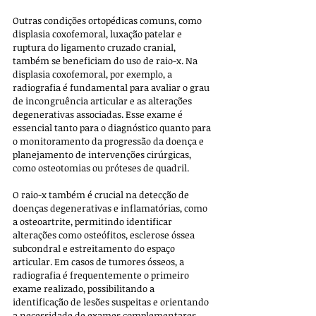
Outras condições ortopédicas comuns, como 
displasia coxofemoral, luxação patelar e 
ruptura do ligamento cruzado cranial, 
também se beneficiam do uso de raio-x. Na 
displasia coxofemoral, por exemplo, a 
radiografia é fundamental para avaliar o grau 
de incongruência articular e as alterações 
degenerativas associadas. Esse exame é 
essencial tanto para o diagnóstico quanto para 
o monitoramento da progressão da doença e 
planejamento de intervenções cirúrgicas, 
como osteotomias ou próteses de quadril.
O raio-x também é crucial na detecção de 
doenças degenerativas e inflamatórias, como 
a osteoartrite, permitindo identificar 
alterações como osteófitos, esclerose óssea 
subcondral e estreitamento do espaço 
articular. Em casos de tumores ósseos, a 
radiografia é frequentemente o primeiro 
exame realizado, possibilitando a 
identificação de lesões suspeitas e orientando 
a necessidade de exames complementares, 