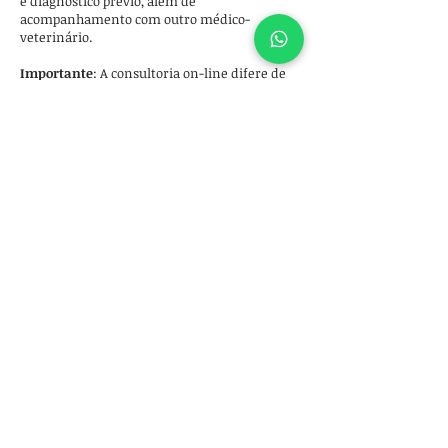
e diagnóstico prévio, além de
acompanhamento com outro médico-
veterinário.
Importante
: A consultoria on-line difere de
consulta on-line. Na consultoria, não é
possível realizar a prescrição de receitas ou
pedidos de exames, uma vez que o exame
físico geral e ortopédico é essencial para o
diagnosticar diversas afecções ortopédicas. O
serviço de consultoria é ideal para tutores
que desejam discutir opiniões sobre
resultados de exames e receber orientações
sobre determinadas doenças, entre em
contato conosco para avaliar a viabilidade do
atendimento para o seu caso.
A consultoria on-line também pode ser
solicitada por médicos-veterinários que
desejam conversar com nossa equipe sobre
algum caso de paciente com alterações
ortopédicas.