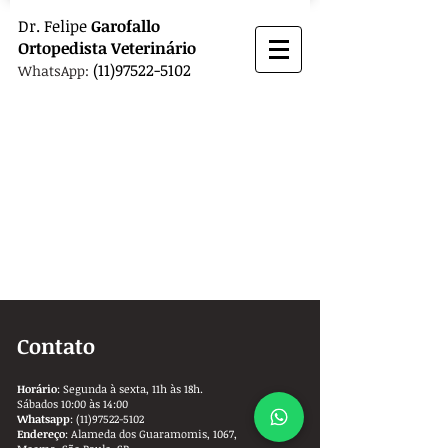
Dr.
Felipe
Garofallo
Ortopedista
Veterinário
(11)97522-5102
WhatsApp:
Contato
Horário
: Segunda à sexta, 11h às 18h.
Sábados 10:00 às 14:00
Whatsapp
:
(11)97522-5102
Endereço
: Alameda dos Guaramomis, 1067,