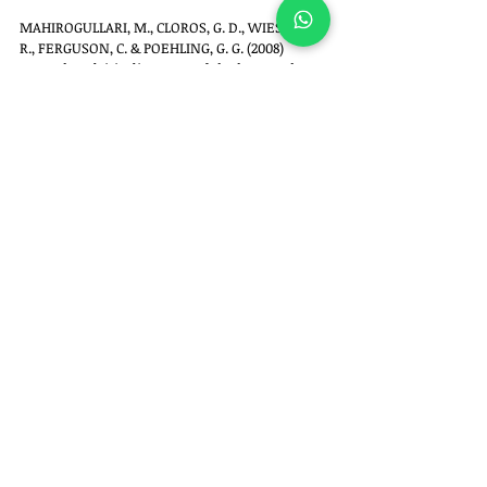
MAHIROGULLARI, M., CLOROS, G. D., WIESLER, E. 
R., FERGUSON, C. & POEHLING, G. G. (2008) 
Osteochondritis dissecans of the humeral 
head. Joint Bone Spine 75, 226-228
Peterson, C. J. (1984) Osteochondritis dissecans 
of the humeral head of a cat. New Zealand 
Veterinary Journal 32, 115-116
Tomlinson, J. L., COOK, J. L., KUROKI, K., 
KREEGER, J. M. & ANDERSON, M. A. (2001) 
Biochemical characterization of cartilage 
affected by osteochondritis dissecans in the 
humeral head of dogs. American Journal of 
Veterinary Research 62, 876-881.
Sobre o autor