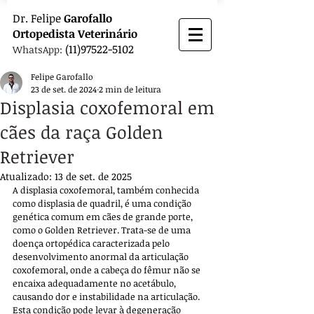
Dr.
Felipe
Garofallo
Ortopedista
Veterinário
(11)97522-5102
WhatsApp:
Felipe Garofallo
23 de set. de 2024
2 min de leitura
Displasia coxofemoral em
cães da raça Golden
Retriever
Atualizado:
13 de set. de 2025
A displasia coxofemoral, também conhecida 
como displasia de quadril, é uma condição 
genética comum em cães de grande porte, 
como o Golden Retriever. Trata-se de uma 
doença ortopédica caracterizada pelo 
desenvolvimento anormal da articulação 
coxofemoral, onde a cabeça do fêmur não se 
encaixa adequadamente no acetábulo, 
causando dor e instabilidade na articulação. 
Esta condição pode levar à degeneração 